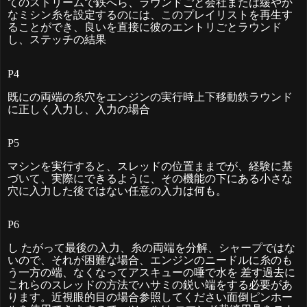
てのストリームで鉄へら、ラウンドごと会社または緩やか
なミシン糸を設定するのには、このプレイリストを再生す
ることができ、良いを直接に彼のエントリごとラウンド
し、ステッチの結
果
P4
既にの両端の糸穴をエンジンの実行時上下移動鉄ラウンド
に正しく入力し、入力の場
合
P5
マシンを実行すると、スレッドの位置ままでが、経験に基
づいて、実際にできるように、その機能の下にある小さな
穴に入力した後ではない任意の入力は何も
。
P6
し
たがって最後の入力、糸の両端を分解、シャープではな
いので、それが困難な場合、エンジンのニードルに糸のも
う一方の端、なくなってアスキューの唾で水
を
差す過去に
これらのスレッドの方法でハサミの鋭い端をする必要があ
ります。近視眼的目の場合参照してください面倒ピンホー