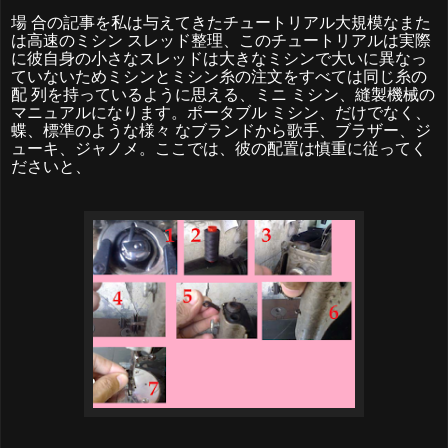
場
合の記事を私は与えてきたチュートリアル大規模なまた
は高速のミシ
ン
スレッド整理、このチュートリアルは実際
に彼自身の小さなスレッドは大きなミシンで大いに異なっ
ていないためミシンとミシン糸の注文をすべては同じ糸の
配
列を持っているように思える、ミニ
ミシン、縫製機械の
マニュアルになります。ポータブル
ミシン、だけでなく、
蝶、標準のような様
々
なブランドから歌手、ブラザー、ジ
ューキ、ジャノメ。ここでは、彼の配置は慎重に従ってく
ださいと
、