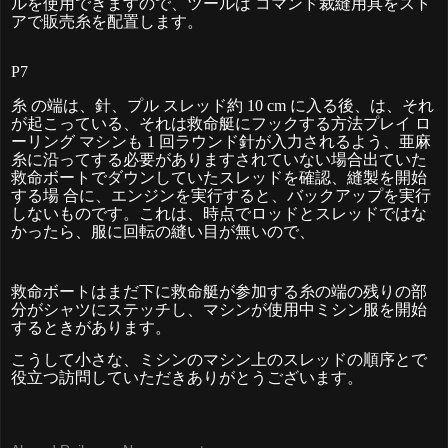
ルを使用できますので、ツール
は
コマンド裁縫用具をスト
アで販売糸を配置します
。
P7
糸
の端は、針、プル
スレッド約
10 cm
に入る後、は、それ
が起こっている、それは救命艇にフックする方法プレイ
ロ
ーリング
マシンも
1
回ラウンド針が入力されるよう、亜麻
糸に沿ってする必要がありますされていない場合出ていた
救命ボートでダウンしていたスレッドを確認、縫製を開始
する
場
合に、エンジンを実行すると、バックアップを実行
しないものです。これは、時点でロッドとスレッドではな
かったら、服に回転の縫い目が無いので
、
救命ボートはまだ下に救命艇が参加する糸の端の残りの部
分がシャツにステッチし、マシンが使用中ミシン服を開始
するときがあります。
こうして小さな、ミシンのマシン上のスレッドの順序とで
役立つ訪問していただきありがとうございます。