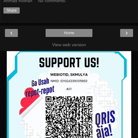
Ahmad Roihan
No comments:
Share
‹
›
Home
View web version