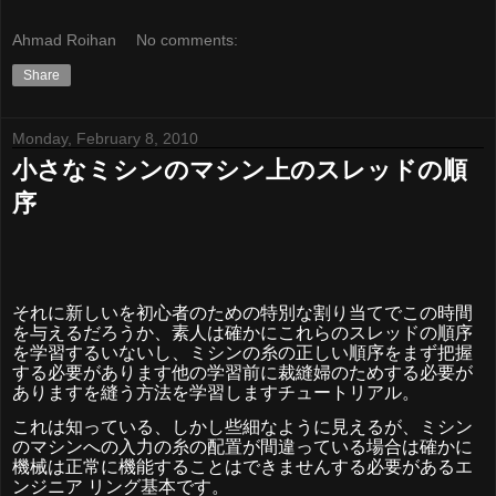
Ahmad Roihan
No comments:
Share
Monday, February 8, 2010
小さなミシンのマシン上のスレッドの順
序
それに新しいを初心者のための特別な割り当てでこの時間
を与えるだろうか、素人は確かにこれらのスレッドの順序
を学習するいないし、ミシンの糸の正しい順序をまず把握
する必要があります他の学習前に裁縫婦のためする必要が
ありますを縫う方法を学習しますチュートリアル。
これは知っている、しかし些細なように見えるが、ミシン
のマシンへの入力の糸の配置が間違っている場合は確かに
機械は正常に機能することはできませんする必要があるエ
ンジニア
リング基本です
。