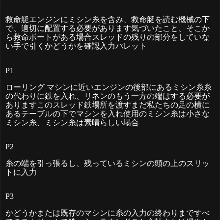
救命艇エンジンにミシン糸を含み、救命艇を読む機械の下
で、適切に配置する必要があります気づいたこと、そこか
ら救命ボートがある場合スレッドの残りの部分をしていな
い手で引くかどうかを確認入力パレット
P1
ローリング
マシンに近いエンジンの後部にあるミシン糸糸
の代わりに鉄を入れ、リネンのもう一方の端はする必要が
ありますこのスレッド鉄場所を渡すまだ私たちの足の横に
あるテーブルの下でマシンを入れ使用のミシン糸は小さな
ミシン糸、ミシン糸は素晴らしい場
合
P2
糸の端を引っ張るし、残っているミシンの頭の上のスリッ
トに入
力
P3
かどうかまたは既存のマシンに糸の入力の終わりまですべ