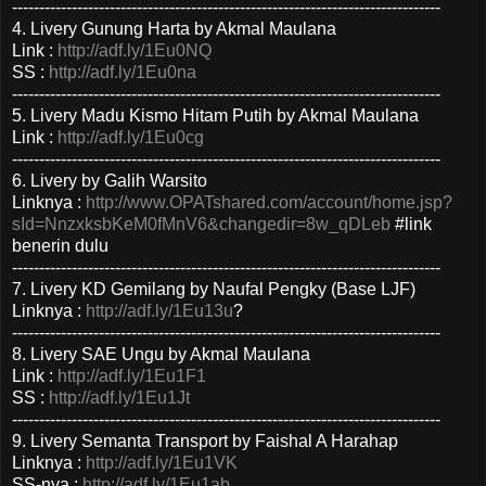
-------------------------------------------------------------------------------
4. Livery Gunung Harta by Akmal Maulana
Link :
http://adf.ly/1Eu0NQ
SS :
http://adf.ly/1Eu0na
-------------------------------------------------------------------------------
5. Livery Madu Kismo Hitam Putih by Akmal Maulana
Link :
http://adf.ly/1Eu0cg
-------------------------------------------------------------------------------
6. Livery by Galih Warsito
Linknya :
http://www.OPATshared.com/account/home.jsp?
sId=NnzxksbKeM0fMnV6&changedir=8w_qDLeb
#link
benerin dulu
-------------------------------------------------------------------------------
7. Livery KD Gemilang by Naufal Pengky (Base LJF)
Linknya :
http://adf.ly/1Eu13u
?
-------------------------------------------------------------------------------
8. Livery SAE Ungu by Akmal Maulana
Link :
http://adf.ly/1Eu1F1
SS :
http://adf.ly/1Eu1Jt
-------------------------------------------------------------------------------
9. Livery Semanta Transport by Faishal A Harahap
Linknya :
http://adf.ly/1Eu1VK
SS-nya :
http://adf.ly/1Eu1ab