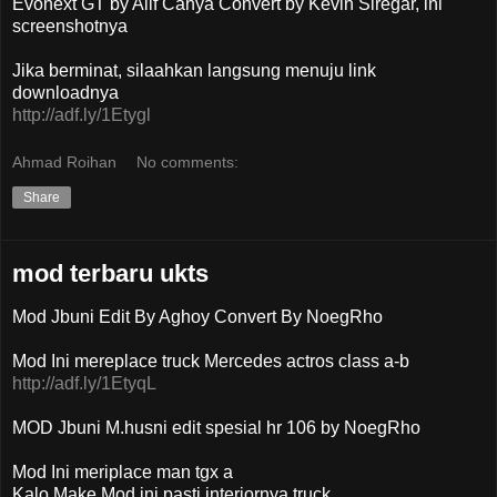
Evonext GT by Alif Cahya Convert by Kevin Siregar, ini
screenshotnya
Jika berminat, silaahkan langsung menuju link
downloadnya
http://adf.ly/1Etygl
Ahmad Roihan
No comments:
Share
mod terbaru ukts
Mod Jbuni Edit By Aghoy Convert By NoegRho
Mod Ini mereplace truck Mercedes actros class a-b
http://adf.ly/1EtyqL
MOD Jbuni M.husni edit spesial hr 106 by NoegRho
Mod Ini meriplace man tgx a
Kalo Make Mod ini pasti interiornya truck