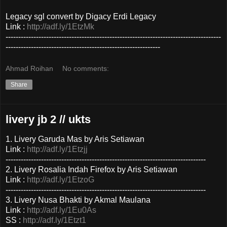
Legacy sgl convert by Digacy Erdi Legacy
Link :
http://adf.ly/1EtzMk
-------------------------------------------------------------------------------------
-------------------------------------------------------------
Ahmad Roihan
No comments:
Share
livery jb 2 // ukts
1. Livery Garuda Mas by Aris Setiawan
Link :
http://adf.ly/1Etzjj
-------------------------------------------------------------------------------
2. Livery Rosalia Indah Firefox by Aris Setiawan
Link :
http://adf.ly/1EtzoG
-------------------------------------------------------------------------------
3. Livery Nusa Bhakti by Akmal Maulana
Link :
http://adf.ly/1Eu0As
SS :
http://adf.ly/1Etzt1