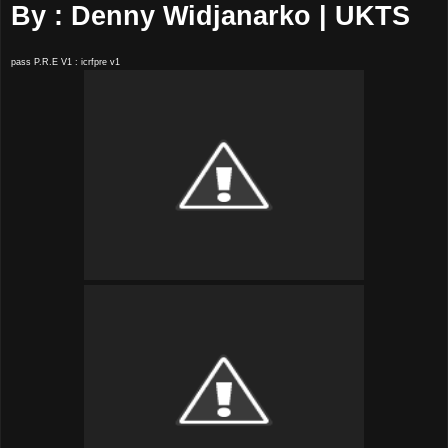
By : Denny Widjanarko | UKTS
pass P.R.E V1 : icrfpre v1