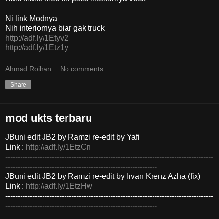
Ni link Modnya
Nih interiornya biar gak truck
http://adf.ly/1Etyv2
http://adf.ly/1Etz1y
Ahmad Roihan
No comments:
Share
mod ukts terbaru
JBuni edit JB2 by Ramzi re-edit by Yafi
Link :
http://adf.ly/1EtzCn
-------------------------------------------------------------------------------------
--------------------------------------------------------------
JBuni edit JB2 by Ramzi re-edit by Irvan Krenz Azha (fix)
Link :
http://adf.ly/1EtzHw
-------------------------------------------------------------------------------------
--------------------------------------------------------------