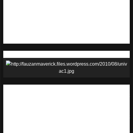
matematika, dan menyelesaikan doktoralnya di bidang
matematika di tahun 1928. di tahun 1930 dia mendapatakan
kesempatan pergi ke Princeton University (AS). Pada tahun
1933, Institute of Advanced Studies dibentuk dan dia
menjadi salah satu dari enam professor matematika di sana.
Von Neumann kemudian menjadi warga negara Amerika.
Komputer Komersial Pertama
Pada pertengahan tahun 1950 UNIVAC mengalami
kemajuan dalam beberapa aspek pemrograman tingkat
lanjut, sehingga merupakan komputer general purpose
pertama yang didesain untuk menggunakan angka dan
huruf dan menggunakan pita magnetik sebagai media input
dan output-nya. Inilah yang dikatakan sebagai kelahiran
industri komputer yang didominasi oleh perusahaan IBM