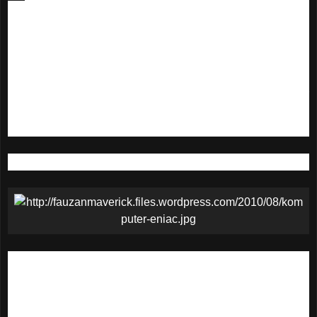
ENIAC
Electronic Numerical Integrator and Calculator (ENIAC)
merupakan generasi pertama komputer digital elektronik
yang digunakan untuk kebutuhan umum. Pgamroposal
ENIAC dirancang oada tahun 1942, dan mulai dibuat pada
tahun 1943 oleh Dr. John W. Mauchly dan John Presper
Eckert di Moore School of Electrical Engineering (University
of Pennsylvania) dan baru selesai pada tahun 1946.
ENIAC berukuran sangat besar, untuk penempatannya
membutuhkan ruang 500m2. ENIAC menggunakan 18.000
tabung hampa udara, 75.000 relay dan saklar, 10.000
kapasitor, dan 70.000 resistor. Ketika dioperasikan, ENIAC