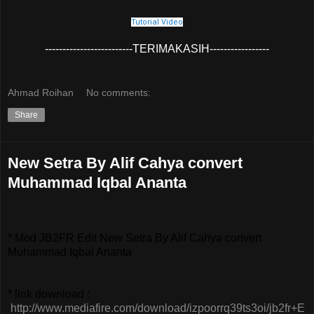
Tutorial Video
-------------------------TERIMAKASIH-----------------
Ahmad Roihan
No comments:
Share
New Setra By Alif Cahya convert
Muhammad Iqbal Ananta
* Mod JB2FR Edit New Setra By Alif Cahya convert
Muhammad Iqbal Ananta
* link download :
http://www.mediafire.com/download/izpoorrq39ts3oi/jb2fr+E