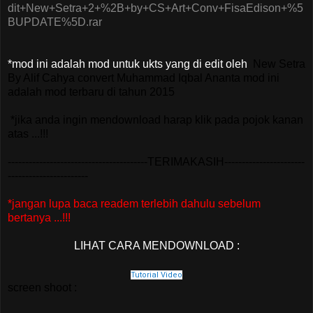
dit+New+Setra+2+%2B+by+CS+Art+Conv+FisaEdison+%5
BUPDATE%5D.rar
*mod ini adalah mod untuk ukts yang di edit oleh
New Setra
By Alif Cahya convert Muhammad Iqbal Ananta mod ini
adalah mod terbaru di tahun 2015
*jika anda ingin mendownload harap klik pada pojok kanan
atas ...!!!
----------------------------------------TERIMAKASIH-----------------------
-----------------------
*jangan lupa baca readem terlebih dahulu sebelum
bertanya ...!!!
LIHAT CARA MENDOWNLOAD :
Tutorial Video
screen shoot :