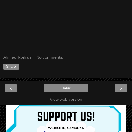
Ahmad Roihan
No comments:
Share
‹
›
Home
View web version