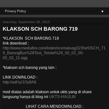
▼
Saturday, September 26, 2015
KLAKSON SCH BARONG 719
*KLAKSON SCH BARONG 719
link download :
http://www.mediafire.com/listen/scvmakvqg323he5/SCH_71
9_BarongBus%28Test_Telolet%29_00_02_00-
00_02_11.ogg
*klakson sch barong yang lain :
LINK DOWNLOAD :
http://adf.ly/1Oy8A6
mod diatas adalah klakson untuk ukts yang di share
langsung hanya di blog ini
UKTS-HAULIN
LIHAT CARA MENDOWNLOAD :