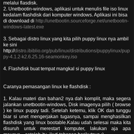
melalui flasdisk.
2. Unetbootin-windows, aplikasi untuk menulis file iso linux
kedalam flashdisk dari komputer windows. Aplikasi ini bisa
di download di
http://unetbootin.sourceforge.net/unetbootin-
windows-latest.exe
3. Sebagai distro linux yang kita pilih puppy linux nya ambil
ke sini
http://
distro.ibiblio.org/pub/linux/distributions/puppylinux/pup
py-4.1.2-k2.6.25.16-seamonkey.iso
4. Flashdisk buat tempat mangkal si puppy linux
Caranya pemasangan linux ke flashdisk :
1. Kalau materi dan bahan2 nya dah komplit, maka segera
jalankan unetbootin-windows, Disk imagenya pilih ( browse
) ke linux puppy tadi. Setelah ketemu, klik OK dan tunggu
biar si unet mengerjakan tugasnya, sampai menghasilkan
flashdisk yang linux bootable.Kalau udah selesai maka kita
disuruh untuk merestart komputer, lakukan aja apa