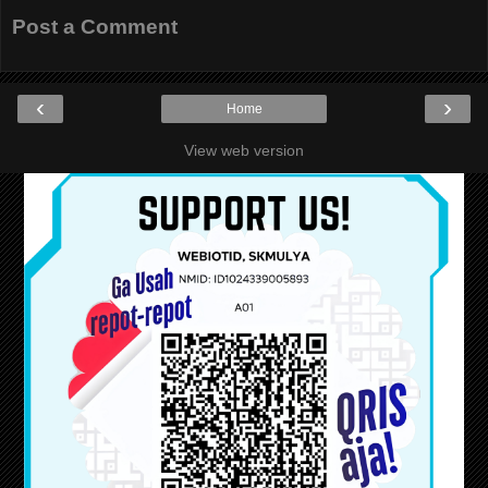
Post a Comment
‹
›
Home
View web version