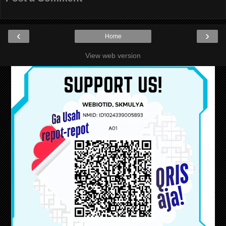
‹
›
Home
View web version