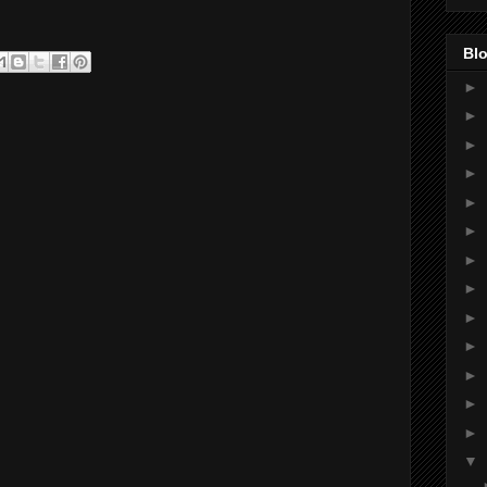
Blo
►
►
►
►
►
►
►
►
►
►
►
►
►
▼