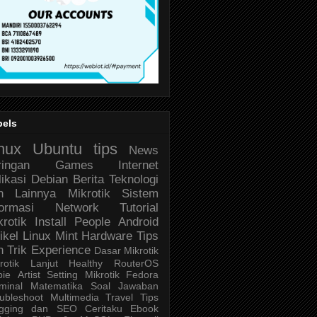
bels
nux
Ubuntu
tips
News
ringan
Games
Internet
likasi
Debian
Berita Teknologi
n Lainnya
Mikrotik
Sistem
formasi
Network
Tutorial
krotik
Install
People
Android
ikel
Linux Mint
Hardware
Tips
n Trik
Experience
Dasar Mikrotik
rotik Lanjut
Healthy
RouterOS
bie
Artist
Setting Mikrotik
Fedora
minal
Matematika
Soal Jawaban
ubleshoot
Multimedia
Travel
Tips
ogging dan SEO
Ceritaku
Ebook