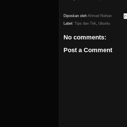
Diposkan oleh
Ahmad Roihan
Label:
Tips dan Trik
,
Ubuntu
No comments:
Post a Comment