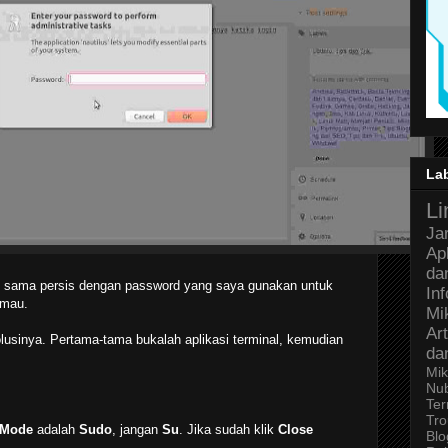
La
Li
Ja
Ap
da
 sama persis dengan password yang saya gunakan untuk
In
 mau.
Mi
Art
usinya. Pertama-tama bukalah aplikasi terminal, kemudian
da
Mik
Nu
Ter
Tro
 Mode
adalah
Sudo
, jangan
Su
. Jika sudah klik
Close
Bl