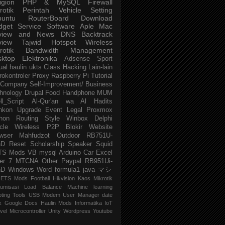
igion
PHP & MySQL
Firewall
rotik
Perintah
Vehicle
Setting
buntu
RouterBoard
Download
dget
Service
Software
Aple Mac
view and News
DNS
Backtrack
view
Tajwid
Hotspot
Wireless
rotik
Bandwidth Management
sktop
Elektronika
Adsense
Sport
ual
haulin
ukts
Class
Hacking
Lain-lain
rokontroler
Proxy
Raspberry Pi
Tutorial
Company
Self-Improvement/ Business
hnology
Drupal
Food
Handphone
MUM
ll_Script
Al-Qur'an wa Al Hadits
nkon
Upgrade
Event
Legal
Proxmox
hon
Routing
Style
Winbox
Delphi
cle
Wireless P2P
Blokir Website
wser
Mahfudzot
Outdoor
RB751U-
nD
Reset
Scholarship
Speaker
Squid
TS Mods
VB
mysql
Arduino
Car
Excel
er 7
MTCNA
Other
Paypal
RB951Ui-
nD
Windows
Word
formula1
java
マシ
ETS Mods
Football
Hikvision
Kaos Mikrotik
umisasi
Load Balance
Machine learning
pting
Tools
USB Modem
User Manager
date
k
Google Docs
Haulin Mods
Informatika
IoT
vel
Microcontroller
Unity
Wordpress
Youtube