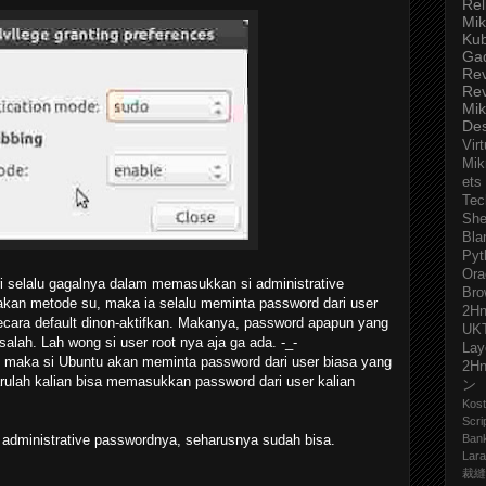
Rel
Mik
Ku
Ga
Re
Re
Mik
De
Virt
Mik
ets
Tec
She
Bla
Pyt
Ora
i selalu gagalnya dalam memasukkan si administrative
Bro
kan metode su, maka ia selalu meminta password dari user
2H
secara default dinon-aktifkan. Makanya, password apapun yang
UK
alah. Lah wong si user root nya aja ga ada. -_-
Lay
, maka si Ubuntu akan meminta password dari user biasa yang
2H
rulah kalian bisa memasukkan password dari user kalian
ン
Kost
Scri
dministrative passwordnya, seharusnya sudah bisa.
Ban
Lara
裁縫