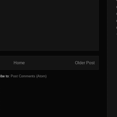
Home
Older Post
ibe to:
Post Comments (Atom)