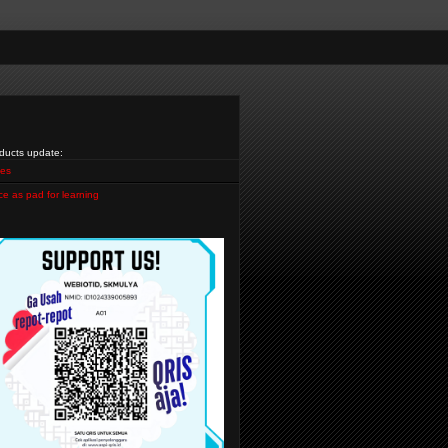
ducts update:
es
ce as pad for learning