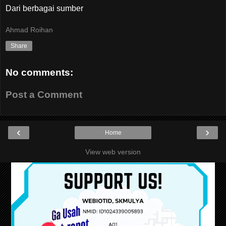
Dari berbagai sumber
Ahmad Roihan
Share
No comments:
Post a Comment
‹
›
Home
View web version