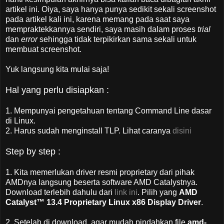
artikel ini. Oiya, saya hanya punya sedikit sekali screenshot
pada artikel kali ini, karena memang pada saat saya
mempraktekkannya sendiri, saya masih dalam proses
trial
dan
error
sehingga tidak terpikirkan sama sekali untuk
membuat screenshot.
Yuk langsung kita mulai saja!
Hal yang perlu disiapkan :
1. Mempunyai pengetahuan tentang Command Line dasar
di Linux.
2. Harus sudah menginstall TLP. Lihat caranya
disini
Step by step :
1. Kita memerlukan driver resmi proprietary dari pihak
AMDnya langsung beserta software AMD Catalystnya.
Download terlebih dahulu dari
link ini
. Pilih yang
AMD
Catalyst™ 13.4 Proprietary Linux x86 Display Driver
.
2. Setelah di download, agar mudah pindahkan file
amd-