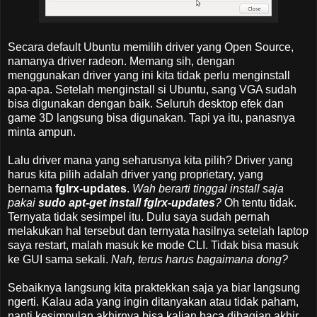
Secara default Ubuntu memilih driver yang Open Source,
namanya driver radeon. Memang sih, dengan
menggunakan driver yang ini kita tidak perlu menginstall
apa-apa. Setelah menginstall si Ubuntu, sang VGA sudah
bisa digunakan dengan baik. Seluruh desktop efek dan
game 3D langsung bisa digunakan. Tapi ya itu, panasnya
minta ampun.
Lalu driver mana yang seharusnya kita pilih? Driver yang
harus kita pilih adalah driver yang proprietary, yang
bernama
fglrx-updates
.
Wah berarti tinggal install saja
pakai
sudo apt-get install fglrx-updates
?
Oh tentu tidak.
Ternyata tidak sesimpel itu. Dulu saya sudah pernah
melakukan hal tersebut dan ternyata hasilnya setelah laptop
saya restart, malah masuk ke mode CLI. Tidak bisa masuk
ke GUI sama sekali.
Nah, terus harus bagaimana dong?
Sebaiknya langsung kita praktekkan saja ya biar langsung
ngerti. Kalau ada yang ingin ditanyakan atau tidak paham,
nanti kesimpulan akhirnya bisa kalian baca dibagian akhir