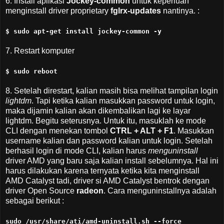
6. Install aplikasi
Jockey-common
untuk keperluan
menginstall driver proprietary
fglrx-updates
nantinya. :
$ sudo apt-get install jockey-common -y
7. Restart komputer
$ sudo reboot
8. Setelah direstart, kalian masih bisa melihat tampilan login
lightdm
. Tapi ketika kalian masukkan password untuk login,
maka dijamin kalian akan dikembalikan lagi ke layar
lightdm. Begitu seterusnya. Untuk itu, masuklah ke mode
CLI dengan menekan tombol
CTRL + ALT + F1
. Masukkan
username kalian dan password kalian untuk login. Setelah
berhasil login di mode CLI, kalian harus
menguninstall
driver AMD yang baru saja kalian install sebelumnya. Hal ini
harus dilakukan karena ternyata ketika kita menginstall
AMD Catalyst tadi, driver si AMD Catalyst bentrok dengan
driver Open Source
radeon
. Cara menguninstallnya adalah
sebagai berikut :
sudo /usr/share/ati/amd-uninstall.sh --force