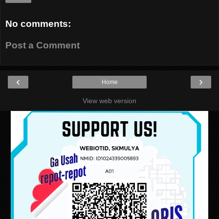
No comments:
Post a Comment
‹
›
Home
View web version