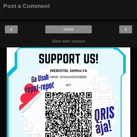
Post a Comment
‹
›
Home
View web version