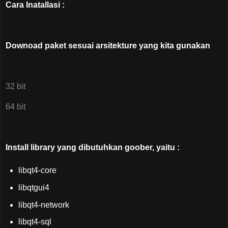
Cara Inatallasi :
Downoad paket sesuai arsitekture yang kita gunakan
32 bit
64 bit
Install library yang dibutuhkan goober, yaitu :
libqt4-core
libqtgui4
libqt4-network
libqt4-sql