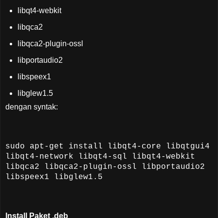
libqt4-webkit
libqca2
libqca2-plugin-ossl
libportaudio2
libspeex1
libglew1.5
dengan syntak:
sudo apt-get install libqt4-core libqtgui4
libqt4-network libqt4-sql libqt4-webkit
libqca2 libqca2-plugin-ossl libportaudio2
libspeex1 libglew1.5
Install Paket .deb