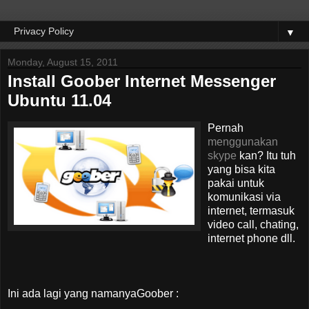
▼
Monday, August 15, 2011
Install Goober Internet Messenger
Ubuntu 11.04
Pernah
menggunakan
skype
kan? Itu tuh
yang bisa kita
pakai untuk
komunikasi via
internet, termasuk
video call, chating,
internet phone dll.
Ini ada lagi yang namanyaGoober :