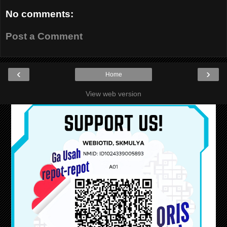
No comments:
Post a Comment
‹
›
Home
View web version