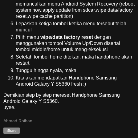
memunculkan menu Android System Recovery (reboot
system now,apply update from sdcar,wipe data/factory
reset,wipe cache partition)
Lepaskan ketiga tombol ketika menu tersebut telah
muncul
Pilih menu
wipe/data factory reset
dengan
menggunakan tombol Volume Up/Down disertai
tombol middle/home untuk meng-eksekusi
Setelah tombol home ditekan, maka handphone akan
restart.
Tunggu hingga nyala, maka
Kita akan mendapatkan Handphone Samsung
Android Galaxy Y S5360 fresh :)
Demikian step by step mereset Handphone Samsung
Android Galaxy Y S5360.
uyee..
Ahmad Roihan
Share