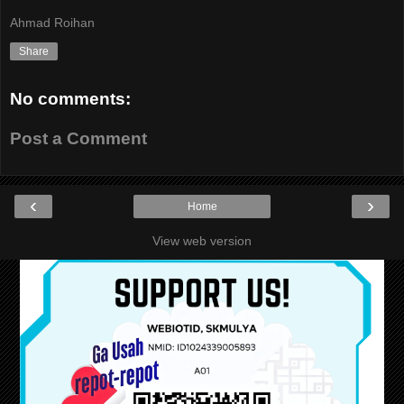
Ahmad Roihan
Share
No comments:
Post a Comment
‹
›
Home
View web version