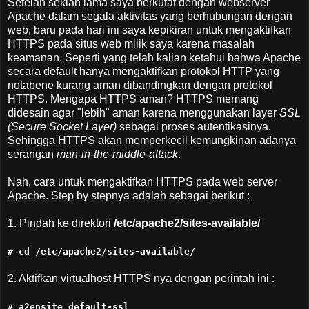
Setelah sekian lama saya berkutat dengan webserver
Apache dalam segala aktivitas yang berhubungan dengan
web, baru pada hari ini saya kepikiran untuk mengaktifkan
HTTPS pada situs web milik saya karena masalah
keamanan. Seperti yang telah kalian ketahui bahwa Apache
secara default hanya mengaktifkan protokol HTTP yang
notabene kurang aman dibandingkan dengan protokol
HTTPS. Mengapa HTTPS aman? HTTPS memang
didesain agar "lebih" aman karena menggunakan layer
SSL
(Secure Socket Layer)
sebagai proses autentikasinya.
Sehingga HTTPS akan memperkecil kemungkinan adanya
serangan
man-in-the-middle-attack
.
Nah, cara untuk mengaktifkan HTTPS pada web server
Apache. Step by stepnya adalah sebagai berikut :
1. Pindah ke direktori
/etc/apache2/sites-available/
# cd /etc/apache2/sites-available/
2. Aktifkan virtualhost HTTPS nya dengan perintah ini :
# a2ensite default-ssl