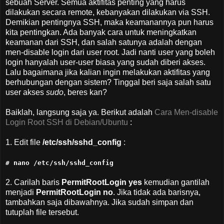
sebuah Server. Semua aktifitas penting yang harus
dilakukan secara remote, kebanyakan dilakukan via SSH.
Demikian pentingnya SSH, maka keamanannya pun harus
kita pentingkan. Ada banyak cara untuk meningkatkan
keamanan dari SSH, dan salah satunya adalah dengan
men-disable login dari user root. Jadi nanti user yang boleh
login hanyalah user-user biasa yang sudah diberi akses.
Lalu bagaimana jika kalian ingin melakukan aktifitas yang
berhubungan dengan sistem? Tinggal beri saja salah satu
user akses
sudo
, beres kan?
Baiklah, langsung saja ya. Berikut adalah
Cara Men-disable
Login Root SSH di Debian/Ubuntu
:
1. Edit file
/etc/ssh/sshd_config
:
# nano /etc/ssh/sshd_config
2. Carilah baris
PermitRootLogin yes
kemudian gantilah
menjadi
PermitRootLogin no
. Jika tidak ada barisnya,
tambahkan saja dibawahnya. Jika sudah simpan dan
tutuplah file tersebut.