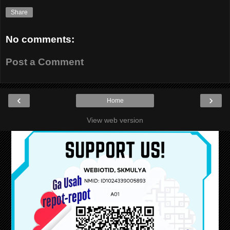
Share
No comments:
Post a Comment
‹
›
Home
View web version