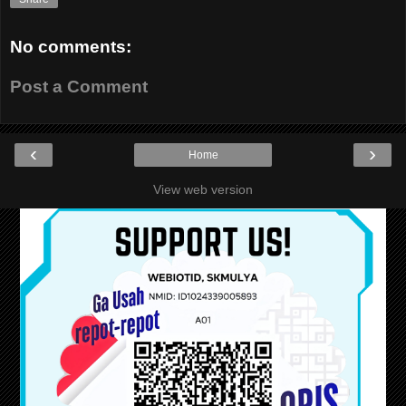
No comments:
Post a Comment
‹
›
Home
View web version