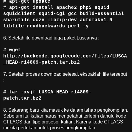
# apt-get update
# apt-get install apache2 php5 squid
squidclient squid-cgi gcc build-essential
sharutils ccze libzip-dev automake1.9
libfile-readbackwards-perl -y
6. Setelah itu download juga paket Luscanya :
# wget
http://backcode.googlecode.com/files/LUSCA
_HEAD-r14809-patch.tar.bz2
7. Setelah proses download selesai, ekstraklah file tersebut
:
# tar -xvjf LUSCA_HEAD-r14809-
patch.tar.bz2
8. Sekarang baru kita masuk ke dalam tahap pengkompilan.
Sebelum itu, kalian harus mengetahui terlebih dahulu kode
CFLAGS dari tipe prosesor kalian. Karena kode CFLAGS
ini kita perlukan untuk proses pengkompilan.