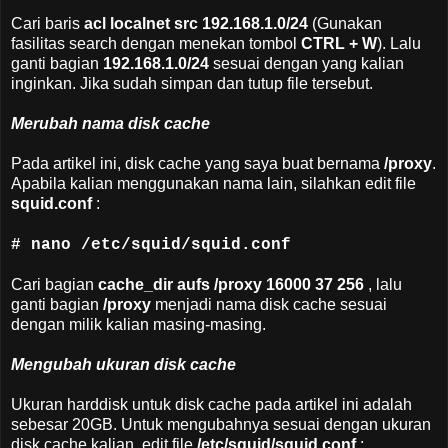
Cari baris
acl localnet src 192.168.1.0/24
(Gunakan
fasilitas search dengan menekan tombol
CTRL + W
). Lalu
ganti bagian
192.168.1.0/24
sesuai dengan yang kalian
inginkan. Jika sudah simpan dan tutup file tersebut.
Merubah nama disk cache
Pada artikel ini, disk cache yang saya buat bernama
/proxy
.
Apabila kalian menggunakan nama lain, silahkan edit file
squid.conf
:
# nano /etc/squid/squid.conf
Cari bagian
cache_dir aufs /proxy 16000 37 256
, lalu
ganti bagian
/proxy
menjadi nama disk cache sesuai
dengan milik kalian masing-masing.
Mengubah ukuran disk cache
Ukuran harddisk untuk disk cache pada artikel ini adalah
sebesar 20GB. Untuk mengubahnya sesuai dengan ukuran
disk cache kalian, edit file
/etc/squid/squid.conf
: