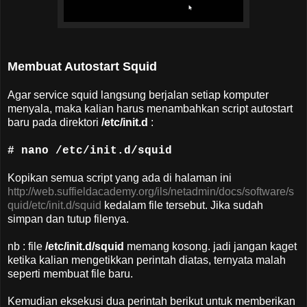
Membuat Autostart Squid
Agar service squid langsung berjalan setiap komputer
menyala, maka kalian harus menambahkan script autostart
baru pada direktori
/etc/init.d
:
# nano /etc/init.d/squid
Kopikan semua script yang ada di halaman ini
http://web.suffieldacademy.org/ils/netadmin/docs/software/s
quid/etc/init.d/squid
kedalam file tersebut. Jika sudah
simpan dan tutup filenya.
nb : file
/etc/init.d/squid
memang kosong. jadi jangan kaget
ketika kalian mengetikkan perintah diatas, ternyata malah
seperti membuat file baru.
Kemudian eksekusi dua perintah berikut untuk memberikan