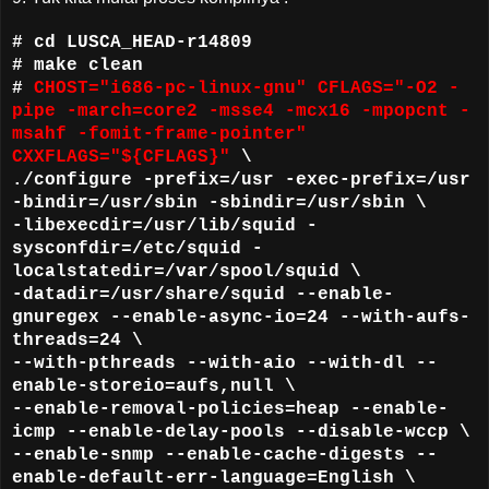
# cd LUSCA_HEAD-r14809
# make clean
#
CHOST="i686-pc-linux-gnu" CFLAGS="-O2 -
pipe -march=core2 -msse4 -mcx16 -mpopcnt -
msahf -fomit-frame-pointer"
CXXFLAGS="${CFLAGS}"
\
./configure -prefix=/usr -exec-prefix=/usr
-bindir=/usr/sbin -sbindir=/usr/sbin \
-libexecdir=/usr/lib/squid -
sysconfdir=/etc/squid -
localstatedir=/var/spool/squid \
-datadir=/usr/share/squid --enable-
gnuregex --enable-async-io=24 --with-aufs-
threads=24 \
--with-pthreads --with-aio --with-dl --
enable-storeio=aufs,null \
--enable-removal-policies=heap --enable-
icmp --enable-delay-pools --disable-wccp \
--enable-snmp --enable-cache-digests --
enable-default-err-language=English \