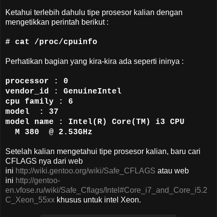
Ketahui terlebih dahulu tipe prosesor kalian dengan
mengetikkan perintah berikut :
# cat /proc/cpuinfo
Perhatikan bagian yang kira-kira ada seperti ininya :
processor
: 0
vendor_id
: GenuineIntel
cpu family
: 6
model
: 37
model name
: Intel(R) Core(TM) i3 CPU
M 380 @ 2.53GHz
Setelah kalian mengetahui tipe prosesor kalian, baru cari
CFLAGS nya dari web
ini
http://wiki.gentoo.org/wiki/Safe_CFLAGS
atau web
ini
http://gentoo-
en.vfose.ru/wiki/Safe_Cflags/Intel#Core_i7_and_Core_i5.2
C_Xeon_55xx
khusus untuk intel Xeon.