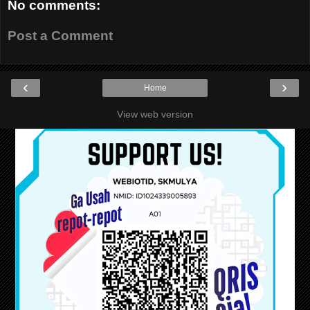
No comments:
Post a Comment
‹
›
Home
View web version