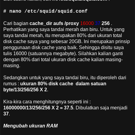
# nano /etc/squid/squid.conf
Cari bagian
cache_dir aufs /proxy
16000
37
256
.
Perhatikan yang saya tandai merah dan biru. Untuk yang
saya tandai merah, itu merupakan 80% dari ukuran total
disk cache saya yang sebesar 20GB. Ini merupakan prinsip
penggunaan disk cache yang baik. Sehingga disitu saya
tulis 16000 (satuannya megabyte). Silahkan kalian ganti
dengan 80% dari total ukuran disk cache kalian masing-
masing.
Sedangkan untuk yang saya tandai biru, itu diperoleh dari
rumus :
ukuran 80% disk cache dalam satuan
byte/13/256/256 X 2
.
Kira-kira cara menghitungnya seperti ini :
16000000/13/256/256 X 2 = 37.5
. Dibulatkan saja menjadi
37
.
Mengubah ukuran RAM