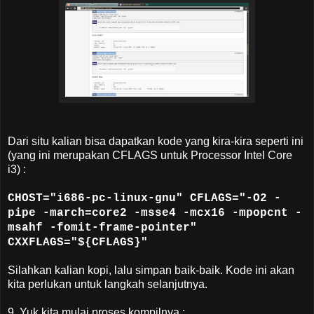
Dari situ kalian bisa dapatkan kode yang kira-kira seperti ini
(yang ini merupakan CFLAGS untuk Processor Intel Core
i3) :
CHOST="i686-pc-linux-gnu" CFLAGS="-O2 -
pipe -march=core2 -msse4 -mcx16 -mpopcnt -
msahf -fomit-frame-pointer"
CXXFLAGS="${CFLAGS}"
Silahkan kalian kopi, lalu simpan baik-baik. Kode ini akan
kita perlukan untuk langkah selanjutnya.
9. Yuk kita mulai proses kompilnya :