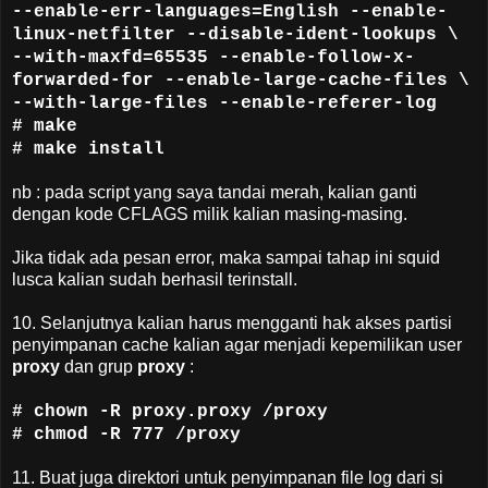
--enable-err-languages=English --enable-
linux-netfilter --disable-ident-lookups \
--with-maxfd=65535 --enable-follow-x-
forwarded-for --enable-large-cache-files \
--with-large-files --enable-referer-log
# make
# make install
nb : pada script yang saya tandai merah, kalian ganti
dengan kode CFLAGS milik kalian masing-masing.
Jika tidak ada pesan error, maka sampai tahap ini squid
lusca kalian sudah berhasil terinstall.
10. Selanjutnya kalian harus mengganti hak akses partisi
penyimpanan cache kalian agar menjadi kepemilikan user
proxy
dan grup
proxy
:
# chown -R proxy.proxy /proxy
# chmod -R 777 /proxy
11. Buat juga direktori untuk penyimpanan file log dari si