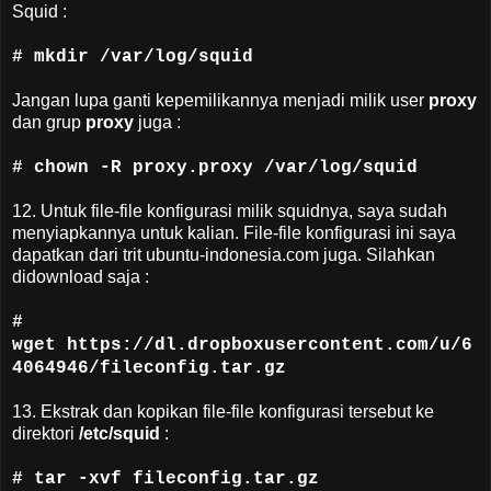
Squid :
# mkdir /var/log/squid
Jangan lupa ganti kepemilikannya menjadi milik user
proxy
dan grup
proxy
juga :
# chown -R proxy.proxy /var/log/squid
12. Untuk file-file konfigurasi milik squidnya, saya sudah
menyiapkannya untuk kalian. File-file konfigurasi ini saya
dapatkan dari trit ubuntu-indonesia.com juga. Silahkan
didownload saja :
#
wget https://dl.dropboxusercontent.com/u/6
4064946/fileconfig.tar.gz
13. Ekstrak dan kopikan file-file konfigurasi tersebut ke
direktori
/etc/squid
:
# tar -xvf fileconfig.tar.gz