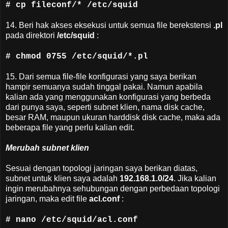
# cp fileconf/* /etc/squid
14. Beri hak akses eksekusi untuk semua file berekstensi
.pl
pada direktori
/etc/squid
:
# chmod 0755 /etc/squid/*.pl
15. Dari semua file-file konfigurasi yang saya berikan
hampir semuanya sudah tinggal pakai. Namun apabila
kalian ada yang menggunakan konfigurasi yang berbeda
dari punya saya, seperti subnet klien, nama disk cache,
besar RAM, maupun ukuran harddisk disk cache, maka ada
beberapa file yang perlu kalian edit.
Merubah subnet klien
Sesuai dengan topologi jaringan saya berikan diatas,
subnet untuk klien saya adalah
192.168.1.0/24
. Jika kalian
ingin merubahnya sehubungan dengan perbedaan topologi
jaringan, maka edit file
acl.conf
:
# nano /etc/squid/acl.conf