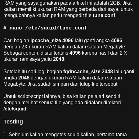
RAM yang saya gunakan pada artikel ini adalah 2GB. Jika
kalian memiliki ukuran RAM yang berbeda dari saya, untuk
mengubahnya kalian perlu mengedit file
tune.conf
:
# nano /etc/squid/tune.conf
Cari bagian
ipcache_size 4096
lalu ganti angka
4096
dengan 2X ukuran RAM kalian dalam satuan Megabyte.
Sebagai contoh, disitu tertulis
4096
karena hasil dari 2 X
ukuran ram saya yaitu
2048
.
Setelah itu cari lagi bagian
fqdncache_size 2048
lalu ganti
angka
2048
dengan ukuran RAM kalian dalam satuan
Megabyte. Jika sudah simpan dan tutup file tersebut.
Untuk script-script lainnya, bisa kalian pelajari sendiri
dengan melihat semua file yang ada didalam direktori
/etc/squid
.
Testing
1. Sebelum kalian mengetes squid kalian, pertama-tama