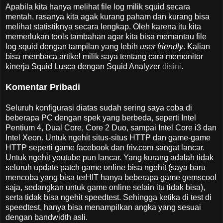
Apabila kita hanya melihat file log milik squid secara
mentah, rasanya kita agak kurang paham dan kurang bisa
melihat statistiknya secara lengkap. Oleh karena itu kita
memerlukan tools tambahan agar kita bisa memantau file
log squid dengan tampilan yang lebih
user friendly
. Kalian
bisa membaca artikel milik saya tentang cara memonitor
kinerja Squid Lusca dengan Squid Analyzer
disini
.
Komentar Pribadi
Seluruh konfigurasi diatas sudah sering saya coba di
beberapa PC dengan spek yang berbeda, seperti Intel
Pentium 4, Dual Core, Core 2 Duo, sampai Intel Core i3 dan
Intel Xeon. Untuk ngehit situs-situs HTTP dan game-game
HTTP seperti game facebook dan friv.com sangat lancar.
Untuk ngehit youtube pun lancar. Yang kurang adalah tidak
seluruh update patch game online bisa ngehit (saya baru
mencoba yang bisa terHIT hanya beberapa game gemscool
saja, sedangkan untuk game online selain itu tidak bisa),
serta tidak bisa ngehit speedtest. Sehingga ketika di test di
speedtest, hanya bisa menampilkan angka yang sesuai
dengan bandwidth asli.