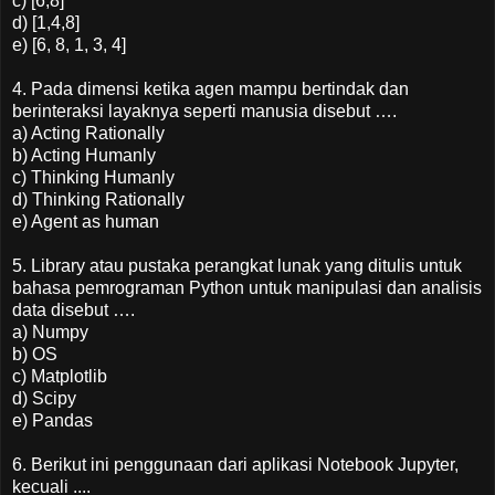
c) [6,8]
d) [1,4,8]
e) [6, 8, 1, 3, 4]
4. Pada dimensi ketika agen mampu bertindak dan
berinteraksi layaknya seperti manusia disebut ….
a) Acting Rationally
b) Acting Humanly
c) Thinking Humanly
d) Thinking Rationally
e) Agent as human
5. Library atau pustaka perangkat lunak yang ditulis untuk
bahasa pemrograman Python untuk manipulasi dan analisis
data disebut ….
a) Numpy
b) OS
c) Matplotlib
d) Scipy
e) Pandas
6. Berikut ini penggunaan dari aplikasi Notebook Jupyter,
kecuali ....