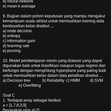
d) neural network
e) mean k average
9. Bagian dalam pohon keputusan yang mampu mengukur
kemampuan suatu atribut untuk memisahkan training data
berdasarkan kelas disebut ....
a) node decision
b) entropy
c) information gain
d) learning rate
e) pruning
10. Model pembelajaran mesin yang diawasi yang dapat
digunakan baik untuk klasifikasi maupun tugas regresi dan
berfungsi dengan menghitung hyperplane yang paling baik
untuk memisahkan kelas dalam data pelatihan disebut ....
a) Decision tree
b) Reliability
c) HMM
d) SVM
e) Overfitting
Soal C
1. Terdapat array sebagai berikut:
a = [1,7,8,3,9]
Berapakah nilai a[-2] ….