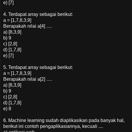
e) [7]
4. Terdapat array sebagai berikut:
a = [1,7,8,3,9]
Berapakah nilai a[4] ….
a) [8,3,9]
b) 9
c) [2,8]
d) [1,7,8]
e) [7]
5. Terdapat array sebagai berikut:
a = [1,7,8,3,9]
Berapakah nilai a[2] ….
a) [8,3,9]
b) 9
c) [2,8]
d) [1,7,8]
e) 8
6. Machine learning sudah diaplikasikan pada banyak hal,
berikut ini contoh pengaplikasiannya, kecuali ....