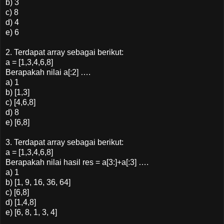
b) 3
c) 8
d) 4
e) 6
2. Terdapat array sebagai berikut:
a = [1,3,4,6,8]
Berapakah nilai a[:2] ….
a) 1
b) [1,3]
c) [4,6,8]
d) 8
e) [6,8]
3. Terdapat array sebagai berikut:
a = [1,3,4,6,8]
Berapakah nilai hasil res = a[3:]+a[:3] ….
a) 1
b) [1, 9, 16, 36, 64]
c) [6,8]
d) [1,4,8]
e) [6, 8, 1, 3, 4]