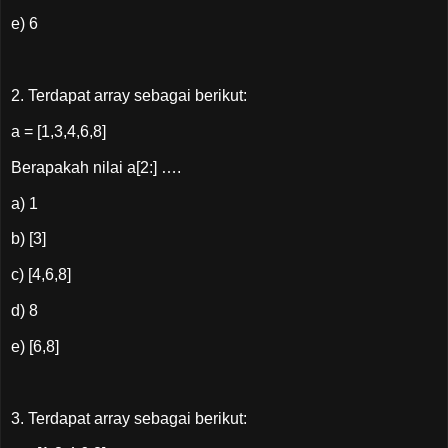
e) 6
2. Terdapat array sebagai berikut:
a = [1,3,4,6,8]
Berapakah nilai a[2:] ….
a) 1
b) [3]
c) [4,6,8]
d) 8
e) [6,8]
3. Terdapat array sebagai berikut: