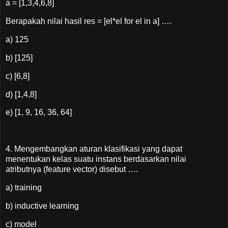
a = [1,3,4,6,8]
Berapakah nilai hasil res = [el*el for el in a] ….
a) 125
b) [125]
c) [6,8]
d) [1,4,8]
e) [1, 9, 16, 36, 64]
4. Mengembangkan aturan klasifikasi yang dapat
menentukan kelas suatu instans berdasarkan nilai
atributnya (feature vector) disebut ….
a) training
b) inductive learning
c) model