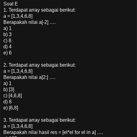
Soal E
1. Terdapat array sebagai berikut:
a = [1,3,4,6,8]
Berapakah nilai a[-2] ….
a) 1
b) 3
c) 8
d) 4
e) 6
2. Terdapat array sebagai berikut:
a = [1,3,4,6,8]
Berapakah nilai a[2:] ….
a) 1
b) [3]
c) [4,6,8]
d) 8
e) [6,8]
3. Terdapat array sebagai berikut:
a = [1,3,4,6,8]
Berapakah nilai hasil res = [el*el for el in a] ….