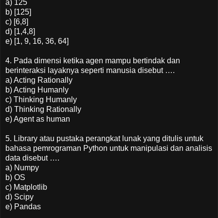
a) 125
b) [125]
c) [6,8]
d) [1,4,8]
e) [1, 9, 16, 36, 64]
4. Pada dimensi ketika agen mampu bertindak dan
berinteraksi layaknya seperti manusia disebut ….
a) Acting Rationally
b) Acting Humanly
c) Thinking Humanly
d) Thinking Rationally
e) Agent as human
5. Library atau pustaka perangkat lunak yang ditulis untuk
bahasa pemrograman Python untuk manipulasi dan analisis
data disebut ….
a) Numpy
b) OS
c) Matplotlib
d) Scipy
e) Pandas