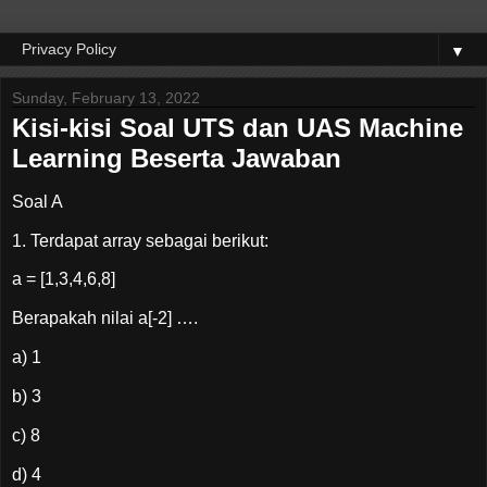
▼
Sunday, February 13, 2022
Kisi-kisi Soal UTS dan UAS Machine
Learning Beserta Jawaban
Soal A
1. Terdapat array sebagai berikut:
a = [1,3,4,6,8]
Berapakah nilai a[-2] ….
a) 1
b) 3
c) 8
d) 4