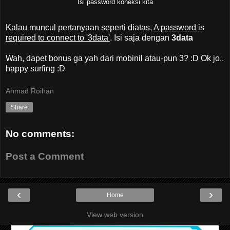
Isi password koneksi kita
Kalau muncul pertanyaan seperti diatas,
A password is
required to connect to '3data'
. Isi saja dengan
3data
Wah, dapet bonus ga yah dari mobinil atau-pun 3? :D Ok jo..
happy surfing :D
Ahmad Roihan
Share
No comments:
Post a Comment
‹
›
Home
View web version