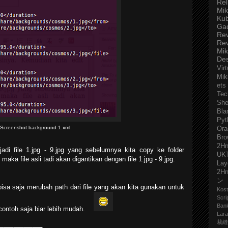
Rel
Mik
Ku
Ga
Re
Re
Mik
De
Virt
Mik
ets
Tec
She
Bla
Pyt
Screenshot background-1.xml
Ora
Bro
2H
di file 1.jpg - 9.jpg yang sebelumnya kita copy ke folder
UK
maka file asli tadi akan digantikan dengan file 1.jpg - 9.jpg.
Lay
2H
ン
bisa saja merubah path dari file yang akan kita gunakan untuk
Kost
Scri
Ban
contoh saja biar lebih mudah.
Lara
裁縫