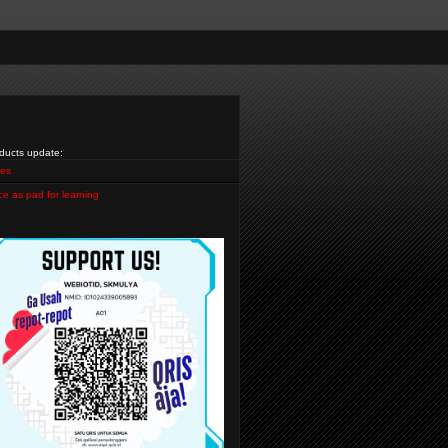
ducts update:
es
ce as pad for learning