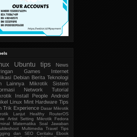
bels
nux
Ubuntu
tips
News
ringan
Games
Internet
likasi
Debian
Berita Teknologi
n Lainnya
Mikrotik
Sistem
formasi
Network
Tutorial
krotik
Install
People
Android
ikel
Linux Mint
Hardware
Tips
n Trik
Experience
Dasar Mikrotik
rotik Lanjut
Healthy
RouterOS
bie
Artist
Setting Mikrotik
Fedora
minal
Matematika
Soal Jawaban
ubleshoot
Multimedia
Travel
Tips
ogging dan SEO
Ceritaku
Ebook