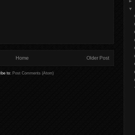
►
▼
Home
Older Post
ibe to:
Post Comments (Atom)