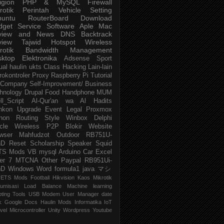
igion
PHP & MySQL
Firewall
rotik
Perintah
Vehicle
Setting
buntu
RouterBoard
Download
dget
Service
Software
Aple Mac
view and News
DNS
Backtrack
view
Tajwid
Hotspot
Wireless
rotik
Bandwidth Management
sktop
Elektronika
Adsense
Sport
ual
haulin
ukts
Class
Hacking
Lain-lain
rokontroler
Proxy
Raspberry Pi
Tutorial
Company
Self-Improvement/ Business
hnology
Drupal
Food
Handphone
MUM
ll_Script
Al-Qur'an wa Al Hadits
nkon
Upgrade
Event
Legal
Proxmox
hon
Routing
Style
Winbox
Delphi
cle
Wireless P2P
Blokir Website
wser
Mahfudzot
Outdoor
RB751U-
nD
Reset
Scholarship
Speaker
Squid
TS Mods
VB
mysql
Arduino
Car
Excel
er 7
MTCNA
Other
Paypal
RB951Ui-
nD
Windows
Word
formula1
java
マシ
ETS Mods
Football
Hikvision
Kaos Mikrotik
umisasi
Load Balance
Machine learning
pting
Tools
USB Modem
User Manager
date
k
Google Docs
Haulin Mods
Informatika
IoT
vel
Microcontroller
Unity
Wordpress
Youtube