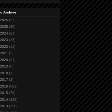
g Archive
2026
(27)
2025
(30)
2024
(11)
2023
(28)
2022
(11)
2021
(2)
2020
(21)
2019
(5)
2018
(1)
2017
(2)
2016
(561)
2015
(78)
2014
(329)
2013
(756)