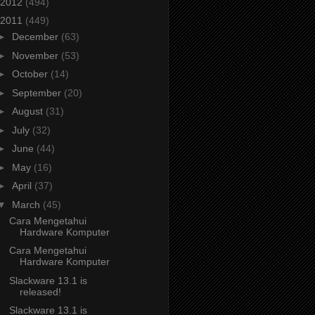
2012
(494)
2011
(449)
►
December
(63)
►
November
(53)
►
October
(14)
►
September
(20)
►
August
(31)
►
July
(32)
►
June
(44)
►
May
(16)
►
April
(37)
▼
March
(45)
Cara Mengetahui
Hardware Komputer
Cara Mengetahui
Hardware Komputer
Slackware 13.1 is
released!
Slackware 13.1 is