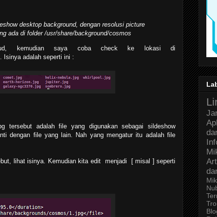
eshow desktop background, dengan resolusi picture
ng ada di folder /usr/share/background/cosmos
ud, kemudian saya coba check ke lokasi di
. Isinya adalah seperti ini :
La
Li
Ja
Ap
jpg tersebut adalah file yang digunakan sebagai sildeshow
da
i dengan file yang lain. Nah yang mengatur itu adalah file
In
Mi
Art
ut, lihat isinya. Kemudian kita edit menjadi [ misal ] seperti
da
Mik
Nu
Ter
Tro
Bl