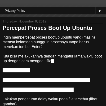
▼
Thursday, November 8, 2012
Percepat Proses Boot Up Ubuntu
Ingin mempercepat proses bootup ubuntu yang (masih)
merasa kelamaan nungguin prosesnya tanpa harus
menekan tombol Enter?
Kita bisa melakukannya dengan mengatur lama waktu boot
up dengan cara mengedit file
:
/etc/default/grub
Untuk melakukannya, bisa dengan perintah berikut :
sudo gedit
/etc/default/grub
Lakukan pengaturan delay waktu pada file tersebut (lihat
gambar)