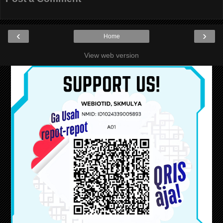
‹
›
Home
View web version