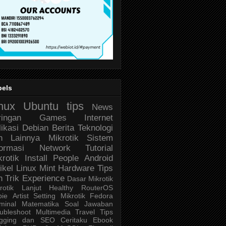
bels
nux
Ubuntu
tips
News
ringan
Games
Internet
likasi
Debian
Berita Teknologi
n Lainnya
Mikrotik
Sistem
formasi
Network
Tutorial
krotik
Install
People
Android
ikel
Linux Mint
Hardware
Tips
n Trik
Experience
Dasar Mikrotik
rotik Lanjut
Healthy
RouterOS
bie
Artist
Setting Mikrotik
Fedora
minal
Matematika
Soal Jawaban
ubleshoot
Multimedia
Travel
Tips
ogging dan SEO
Ceritaku
Ebook