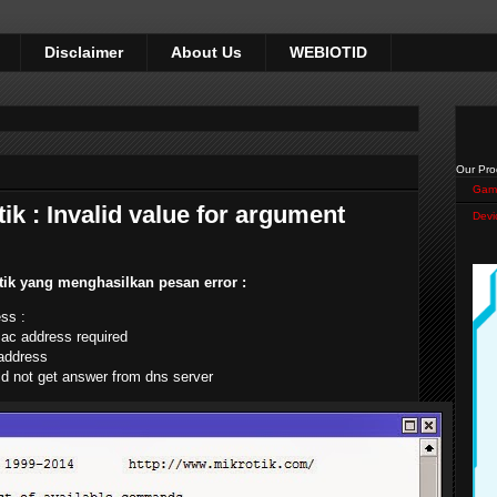
Disclaimer
About Us
WEBIOTID
Our Pro
Gam
ik : Invalid value for argument
Devi
ik yang menghasilkan pesan error :
ss :
mac address required
-address
uld not get answer from dns server