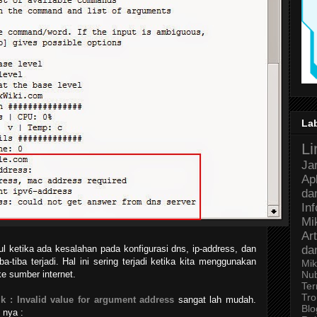
La
Li
Ja
Ap
da
In
Mi
Art
ul ketika ada kesalahan pada konfigurasi dns, ip-address, dan
da
a-tiba terjadi. Hal ini sering terjadi ketika kita menggunakan
Mik
e sumber internet.
Nu
Ter
Tro
k : Invalid value for argument address
sangat lah mudah.
Bl
 nya :