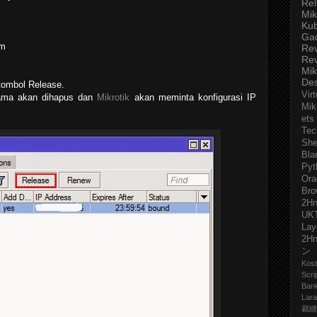
Rel
Mik
Ku
Ga
om
Re
Re
Mik
De
 tombol Release.
Virt
lama akan dihapus dan
Mikrotik
akan meminta konfigurasi IP
Mik
ets
Tec
She
Bla
Pyt
Ora
Bro
2H
UK
Lay
2H
ン
Kost
Scri
Ban
Lara
裁縫