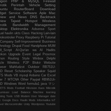
igion
PHP & MySQL
Firewall
rotik
Perintah
Vehicle
Setting
buntu
RouterBoard
Download
dget
Service
Software
Aple Mac
view and News
DNS
Backtrack
view
Tajwid
Hotspot
Wireless
rotik
Bandwidth Management
sktop
Elektronika
Adsense
Sport
ual
haulin
ukts
Class
Hacking
Lain-lain
rokontroler
Proxy
Raspberry Pi
Tutorial
Company
Self-Improvement/ Business
hnology
Drupal
Food
Handphone
MUM
ll_Script
Al-Qur'an wa Al Hadits
nkon
Upgrade
Event
Legal
Proxmox
hon
Routing
Style
Winbox
Delphi
cle
Wireless P2P
Blokir Website
wser
Mahfudzot
Outdoor
RB751U-
nD
Reset
Scholarship
Speaker
Squid
TS Mods
VB
mysql
Arduino
Car
Excel
er 7
MTCNA
Other
Paypal
RB951Ui-
nD
Windows
Word
formula1
java
マシ
ETS Mods
Football
Hikvision
Kaos Mikrotik
umisasi
Load Balance
Machine learning
pting
Tools
USB Modem
User Manager
date
k
Google Docs
Haulin Mods
Informatika
IoT
vel
Microcontroller
Unity
Wordpress
Youtube