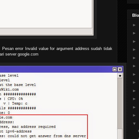
Blo
►
►
►
 Pesan error Invalid value for argument address sudah tidak
►
dari server google.com
►
►
►
►
►
►
►
►
▼