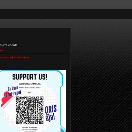
ducts update:
es
ce as pad for learning