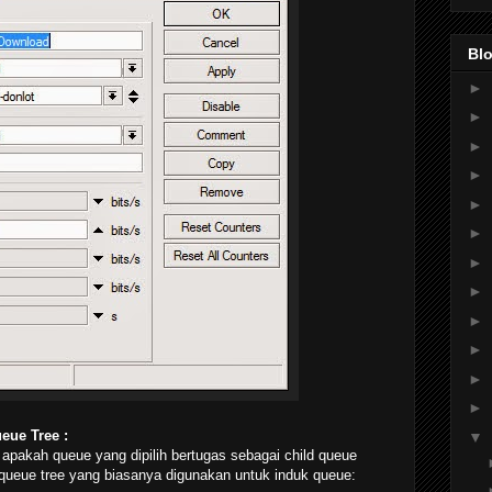
Blo
►
►
►
►
►
►
►
►
►
►
►
►
eue Tree :
▼
apakah queue yang dipilih bertugas sebagai child queue
t queue tree yang biasanya digunakan untuk induk queue: