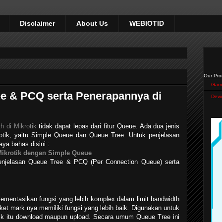
Disclaimer
About Us
WEBIOTID
Our Pro
Gam
ee & PCQ serta Penerapannya di
Devi
 di Mikrotik
tidak dapat lepas dari fitur Queue. Ada dua jenis
otik, yaitu Simple Queue dan Queue Tree. Untuk penjelasan
ya bahas disini :
Mikrotik dengan Simple Queue
enjelasan Queue Tree & PCQ (Per Connection Queue) serta
ementasikan fungsi yang lebih komplex dalam limit bandwidth
et mark nya memiliki fungsi yang lebih baik
.
Digunakan untuk
ik itu download maupun upload. Secara umum Queue Tree ini