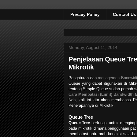
Privacy Policy
Contact Us
Monday, August 11, 2014
Penjelasan Queue Tr
Mikrotik
Pengaturan dan
managemen Bandwidth
Queue yang dapat digunakan di Mikr
tentang Simple Queue sudah pernah sa
Cara Membatasi (Limit) Bandwidth 
Nah, kali ini kita akan membahas P
Penerapannya di Mikrotik.
Queue Tree
Queue Tree
berfungsi untuk mengimpl
pada mikrotik dimana penggunaan pack
membatasi satu arah koneksi saja ba