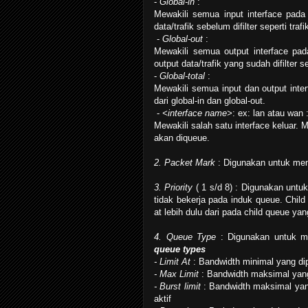
-
Global-in
:
Mewakili semua input interface pad
data/trafik sebelum difilter seperti traf
-
Global-out
:
Mewakili semua output interface pa
output data/trafik yang sudah difilter s
-
Global-total
:
Mewakili semua input dan output int
dari global-in dan glo
-
<interface name>
: ex: lan atau wan 
Mewakili salah satu interface keluar. M
akan diqueue.
2. Packet Mark
: Digunakan untuk men
3. Priority
( 1 s/d 8) : Digunakan untuk
tidak bekerja pada induk queue. Child
at lebih dulu dari pada child queue yang
4. Queue Type
: Digunakan untuk m
queue type
s
- Limit At
: Bandwidth minimal yang dip
- Max Limit
: Bandwidth maksimal yang 
- Burst limit
: Bandwidth maksimal yang
aktif