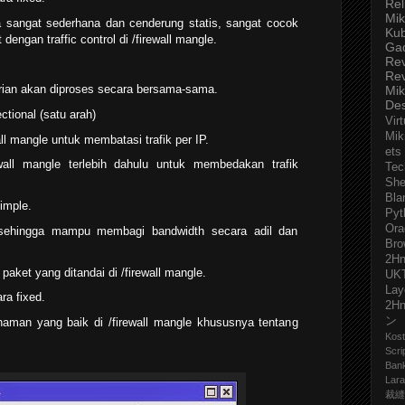
Rel
Mik
 sangat sederhana dan cenderung statis, sangat cocok
Ku
dengan traffic control di /firewall mangle.
Ga
Re
Re
ntrian akan diproses secara bersama-sama.
Mik
De
ctional (satu arah)
Virt
Mik
l mangle untuk membatasi trafik per IP.
ets
all mangle terlebih dahulu untuk membedakan trafik
Tec
She
Bla
imple.
Pyt
Ora
ehingga mampu membagi bandwidth secara adil dan
Bro
2H
paket yang ditandai di /firewall mangle.
UK
Lay
a fixed.
2H
ン
haman yang baik di /firewall mangle khususnya tentang
Kost
Scri
Ban
Lara
裁縫