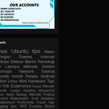
bels
nux
Ubuntu
tips
News
ringan
Games
Internet
likasi
Debian
Berita Teknologi
n Lainnya
Mikrotik
Sistem
formasi
Network
Tutorial
krotik
Install
People
Android
ikel
Linux Mint
Hardware
Tips
n Trik
Experience
Dasar Mikrotik
rotik Lanjut
Healthy
RouterOS
bie
Artist
Setting Mikrotik
Fedora
minal
Matematika
Soal Jawaban
ubleshoot
Multimedia
Travel
Tips
ogging dan SEO
Ceritaku
Ebook