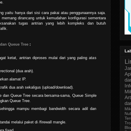
ue.
ng yaitu hanya dari sisi cara pakai atau penggunaannya saja.
 memang dirancang untuk kemudahan konfigurasi sementara
ksanakan tugas antrian yang lebih kompleks dan butuh
afik.
dan Queue Tree
:
La
gat ketat, antrian diproses mulai dari yang paling atas
Li
Ja
rectional (dua arah).
Ap
rkan alamat IP.
da
In
afik dua arah sekaligus (upload/download).
Mi
e dan Queue Tree secara bersama-sama, Queue Simple
Art
ingkan Queue Tree.
da
Mik
ehingga mampu membagi bandwidth secara adil dan
Nu
Ter
andai melalui paket di /firewall mangle.
Tro
Bl
a fixed.