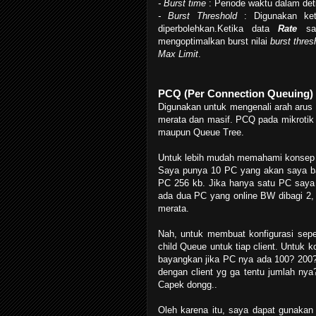
- Burst time
: Periode waktu dalam de
- Burst Threshold
: Digunakan ke
diperbolehkan.Ketika data
Rate
sam
mengoptimalkan burst nilai
burst thre
Max Limit
.
PCQ (Per Connection Queuing)
Digunakan untuk mengenali arah arus
merata dan masif. PCQ pada mikrotik
maupun Queue Tree.
Untuk lebih mudah memahami konsep PC
Saya punya 10 PC yang akan saya ba
PC 256 kb. Jika hanya satu PC saya
ada dua PC yang online BW dibagi 2,
merata.
Nah, untuk membuat konfigurasi sepe
child Queue untuk tiap client. Untuk 
bayangkan jika PC nya ada 100? 200?
dengan client yg ga tentu jumlah nya
Capek dongg..
Oleh karena itu, saya dapat gunakan