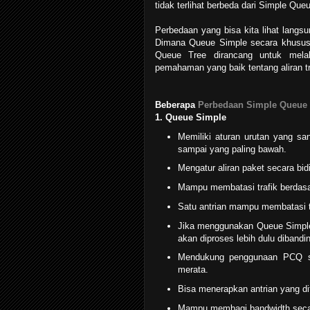
tidak terlihat berbeda dari Simple Que
Perbedaan yang bisa kita lihat langsu
Dimana Queue Simple secara khusus
Queue Tree dirancang untuk mela
pemahaman yang baik tentang aliran tr
Beberapa
Perbedaan Simple Queue 
1. Queue Simple
Memiliki aturan urutan yang san
sampai yang paling bawah.
Mengatur aliran paket secara bidi
Mampu membatasi trafik berdasa
Satu antrian mampu membatasi tr
Jika menggunakan Queue Simpl
akan diproses lebih dulu diband
Mendukung penggunaan PCQ s
merata.
Bisa menerapkan antrian yang dit
Mampu membagi bandwidth secar