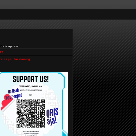
ducts update:
es
ce as pad for learning