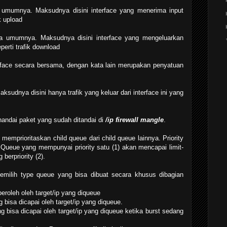
a umumnya. Maksudnya disini interface yang menerima input
ik upload
da umumnya. Maksudnya disini interface yang mengeluarkan
eperti trafik download
erface secara bersama, dengan kata lain merupakan penyatuan
bal-out.
:
aksudnya disini hanya trafik yang keluar dari interface ini yang
andai paket yang sudah ditandai di
/ip firewall mangle
.
 memprioritaskan child queue dari child queue lainnya. Priority
 Queue yang mempunyai priority satu (1) akan mencapai limit-
 berpriority (2).
emilih type queue yang bisa dibuat secara khusus dibagian
eroleh oleh target/ip yang diqueue
bisa dicapai oleh target/ip yang diqueue.
 bisa dicapai oleh target/ip yang diqueue ketika burst sedang