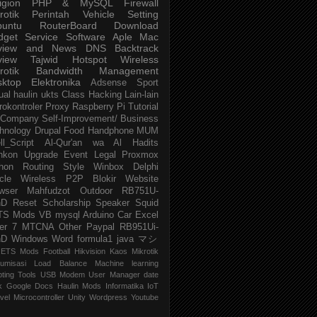
igion
PHP & MySQL
Firewall
rotik
Perintah
Vehicle
Setting
buntu
RouterBoard
Download
dget
Service
Software
Aple Mac
view and News
DNS
Backtrack
view
Tajwid
Hotspot
Wireless
rotik
Bandwidth Management
sktop
Elektronika
Adsense
Sport
ual
haulin
ukts
Class
Hacking
Lain-lain
rokontroler
Proxy
Raspberry Pi
Tutorial
Company
Self-Improvement/ Business
hnology
Drupal
Food
Handphone
MUM
ll_Script
Al-Qur'an wa Al Hadits
nkon
Upgrade
Event
Legal
Proxmox
hon
Routing
Style
Winbox
Delphi
cle
Wireless P2P
Blokir Website
wser
Mahfudzot
Outdoor
RB751U-
nD
Reset
Scholarship
Speaker
Squid
TS Mods
VB
mysql
Arduino
Car
Excel
er 7
MTCNA
Other
Paypal
RB951Ui-
nD
Windows
Word
formula1
java
マシ
ETS Mods
Football
Hikvision
Kaos Mikrotik
umisasi
Load Balance
Machine learning
pting
Tools
USB Modem
User Manager
date
k
Google Docs
Haulin Mods
Informatika
IoT
vel
Microcontroller
Unity
Wordpress
Youtube