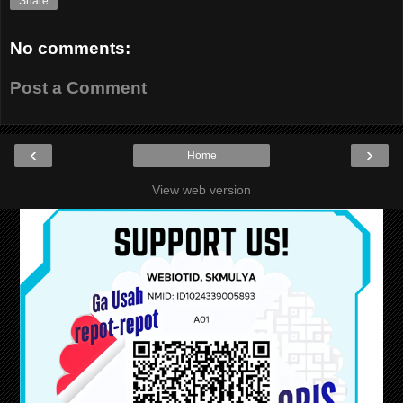
Share
No comments:
Post a Comment
‹
›
Home
View web version