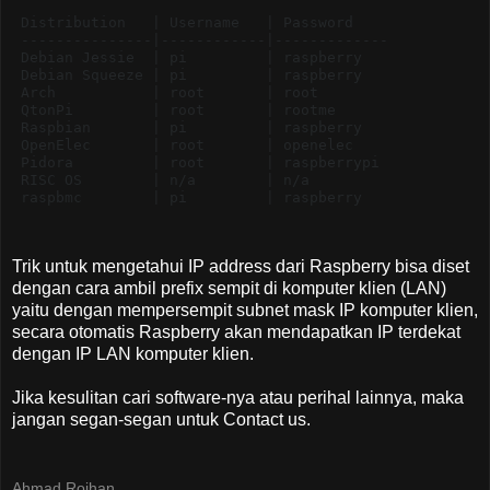
Distribution   | Username   | Password

---------------|------------|-------------

Debian Jessie  | pi         | raspberry

Debian Squeeze | pi         | raspberry

Arch           | root       | root

QtonPi         | root       | rootme

Raspbian       | pi         | raspberry

OpenElec       | root       | openelec

Pidora         | root       | raspberrypi

RISC OS        | n/a        | n/a

raspbmc        | pi         | raspberry
Trik untuk mengetahui IP address dari Raspberry bisa diset
dengan cara ambil prefix sempit di komputer klien (LAN)
yaitu dengan mempersempit subnet mask IP komputer klien,
secara otomatis Raspberry akan mendapatkan IP terdekat
dengan IP LAN komputer klien.
Jika kesulitan cari software-nya atau perihal lainnya, maka
jangan segan-segan untuk Contact us.
Ahmad Roihan