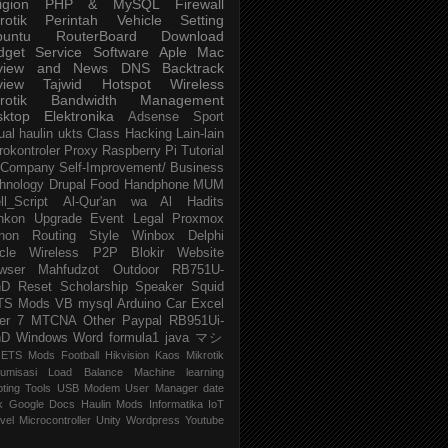
igion
PHP & MySQL
Firewall
rotik
Perintah
Vehicle
Setting
buntu
RouterBoard
Download
dget
Service
Software
Aple Mac
view and News
DNS
Backtrack
view
Tajwid
Hotspot
Wireless
rotik
Bandwidth Management
sktop
Elektronika
Adsense
Sport
ual
haulin
ukts
Class
Hacking
Lain-lain
rokontroler
Proxy
Raspberry Pi
Tutorial
Company
Self-Improvement/ Business
hnology
Drupal
Food
Handphone
MUM
ll_Script
Al-Qur'an wa Al Hadits
nkon
Upgrade
Event
Legal
Proxmox
hon
Routing
Style
Winbox
Delphi
cle
Wireless P2P
Blokir Website
wser
Mahfudzot
Outdoor
RB751U-
nD
Reset
Scholarship
Speaker
Squid
TS Mods
VB
mysql
Arduino
Car
Excel
er 7
MTCNA
Other
Paypal
RB951Ui-
nD
Windows
Word
formula1
java
マシ
ETS Mods
Football
Hikvision
Kaos Mikrotik
umisasi
Load Balance
Machine learning
pting
Tools
USB Modem
User Manager
date
k
Google Docs
Haulin Mods
Informatika
IoT
vel
Microcontroller
Unity
Wordpress
Youtube