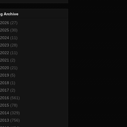
g Archive
2026
(27)
2025
(30)
2024
(11)
2023
(28)
2022
(11)
2021
(2)
2020
(21)
2019
(5)
2018
(1)
2017
(2)
2016
(561)
2015
(78)
2014
(329)
2013
(756)