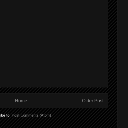
Home
Older Post
ibe to:
Post Comments (Atom)