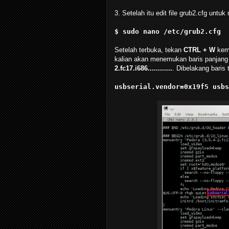
3. Setelah itu edit file grub2.cfg un
$ sudo nano /etc/grub2.cfg
Setelah terbuka, tekan
CTRL + W
kem
kalian akan menemukan baris panjang k
2.fc17.i686............
. Dibelakang baris
usbserial.vendor=0x19f5 usbs