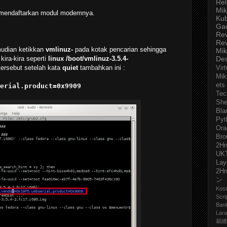
Rel
Mik
tuk mendaftarkan modul modemnya.
Ku
Ga
Re
Re
udian ketikkan
vmlinuz-
pada kotak pencarian sehingga
Mik
ira-kira seperti
linux /boot/vmlinuz-3.5.4-
De
 tersebut setelah kata
quiet
tambahkan ini :
Virt
Mik
ets
erial.product=0x9909
Tec
She
Bla
Pyt
Ora
Bro
2H
UK
Lay
2H
ン
Kost
Scri
Ban
Lara
裁縫