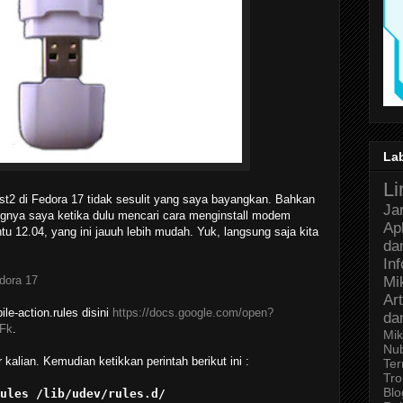
La
Li
st2 di Fedora 17 tidak sesulit yang saya bayangkan. Bahkan
Ja
ngnya saya ketika dulu mencari cara menginstall modem
Ap
u 12.04, yang ini jauuh lebih mudah. Yuk, langsung saja kita
da
In
dora 17
Mi
Art
ile-action.rules disini
https://docs.google.com/open?
da
Fk
.
Mik
Nu
r kalian. Kemudian ketikkan perintah berikut ini :
Ter
Tro
Bl
ules /lib/udev/rules.d/