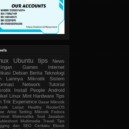
bels
nux
Ubuntu
tips
News
ringan
Games
Internet
likasi
Debian
Berita Teknologi
n Lainnya
Mikrotik
Sistem
formasi
Network
Tutorial
krotik
Install
People
Android
ikel
Linux Mint
Hardware
Tips
n Trik
Experience
Dasar Mikrotik
rotik Lanjut
Healthy
RouterOS
bie
Artist
Setting Mikrotik
Fedora
minal
Matematika
Soal Jawaban
ubleshoot
Multimedia
Travel
Tips
ogging dan SEO
Ceritaku
Ebook