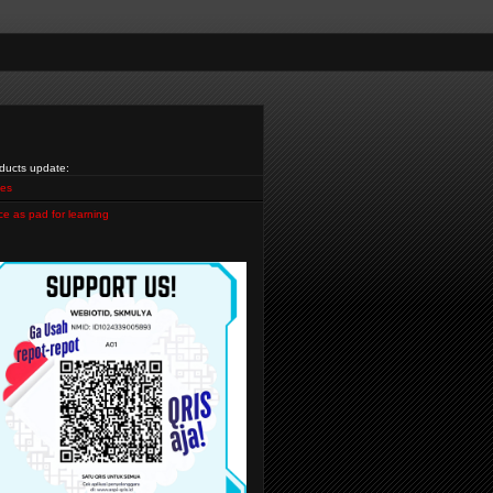
ducts update:
es
ce as pad for learning