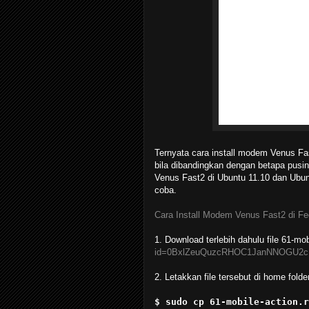
Ternyata cara install modem Venus Fa
bila dibandingkan dengan betapa pusi
Venus Fast2 di Ubuntu 11.10 dan Ubunt
coba.
Cara Install Modem Venus Fast2 di Fe
1. Download terlebih dahulu file 61-mob
id=0BxlZeuQuzcRHOC1JanNNOGU2c
2. Letakkan file tersebut di home folde
$ sudo cp 61-mobile-action.r