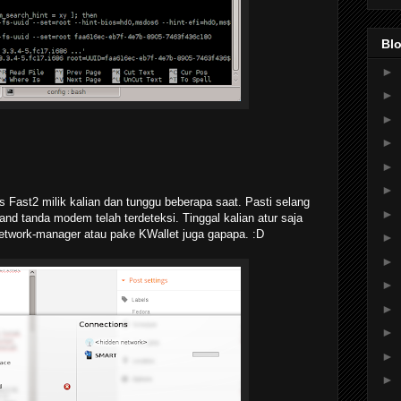
Blo
►
►
►
►
►
►
ast2 milik kalian dan tunggu beberapa saat. Pasti selang
►
nd tanda modem telah terdeteksi. Tinggal kalian atur saja
etwork-manager atau pake KWallet juga gapapa. :D
►
►
►
►
►
►
►