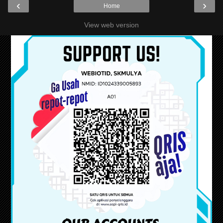
‹
›
Home
View web version