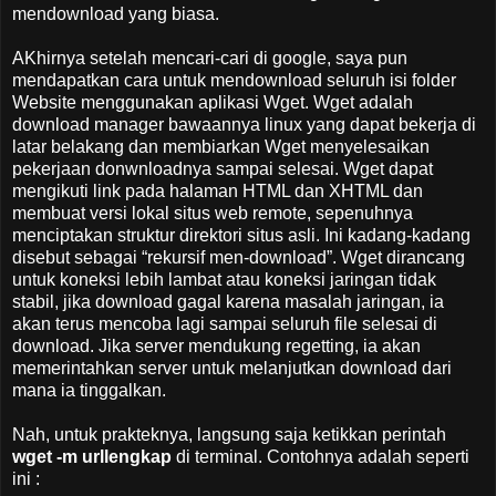
mendownload yang biasa.
AKhirnya setelah mencari-cari di google, saya pun
mendapatkan cara untuk mendownload seluruh isi folder
Website menggunakan aplikasi Wget. Wget adalah
download manager bawaannya linux yang dapat bekerja di
latar belakang dan membiarkan Wget menyelesaikan
pekerjaan donwnloadnya sampai selesai. Wget dapat
mengikuti link pada halaman HTML dan XHTML dan
membuat versi lokal situs web remote, sepenuhnya
menciptakan struktur direktori situs asli. Ini kadang-kadang
disebut sebagai “rekursif men-download”. Wget dirancang
untuk koneksi lebih lambat atau koneksi jaringan tidak
stabil, jika download gagal karena masalah jaringan, ia
akan terus mencoba lagi sampai seluruh file selesai di
download. Jika server mendukung regetting, ia akan
memerintahkan server untuk melanjutkan download dari
mana ia tinggalkan.
Nah, untuk prakteknya, langsung saja ketikkan perintah
wget -m urllengkap
di terminal. Contohnya adalah seperti
ini :