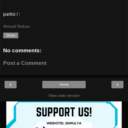
partisi / :
Ahmad Roihan
Share
No comments:
Post a Comment
‹
›
Home
View web version