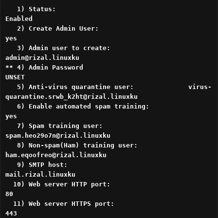
1) Status:
Enabled
2) Create Admin User:
yes
3) Admin user to create:
admin@rizal.linuxku
** 4) Admin Password
UNSET
5) Anti-virus quarantine user: virus-
quarantine.srwb_k2ht@rizal.linuxku
6) Enable automated spam training:
yes
7) Spam training user:
spam.heo29o7n@rizal.linuxku
8) Non-spam(Ham) training user:
ham.eqoofreo@rizal.linuxku
9) SMTP host:
mail.rizal.linuxku
10) Web server HTTP port:
80
11) Web server HTTPS port:
443