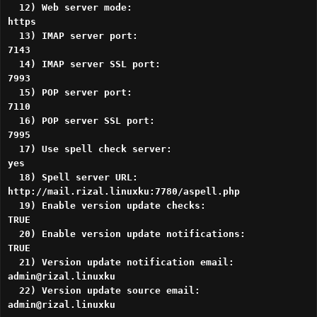
12) Web server mode:
https
13) IMAP server port:
7143
14) IMAP server SSL port:
7993
15) POP server port:
7110
16) POP server SSL port:
7995
17) Use spell check server:
yes
18) Spell server URL:
http://mail.rizal.linuxku:7780/aspell.php
19) Enable version update checks:
TRUE
20) Enable version update notifications:
TRUE
21) Version update notification email:
admin@rizal.linuxku
22) Version update source email:
admin@rizal.linuxku