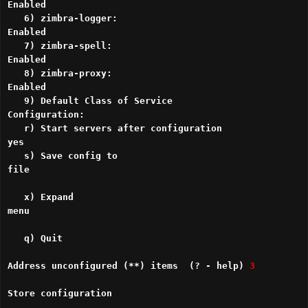
Enabled
6) zimbra-logger:
Enabled
7) zimbra-spell:
Enabled
8) zimbra-proxy:
Enabled
9) Default Class of Service
Configuration:
r) Start servers after configuration
yes
s) Save config to
file
x) Expand
menu
q) Quit
Address unconfigured (**) items (? - help)
3
Store configuration