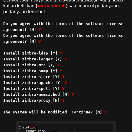
kalian ketikkan
(
warna merah
)
saat muncul pertanyaan-
pertanyaan tersebut
.
Do you agree with the terms of the software license
agreement? [N]
Y
Do you agree with the terms of the software license
agreement? [N]
Y
Install zimbra-ldap [Y]
Y
Install zimbra-logger [Y]
Y
Install zimbra-mta [Y]
Y
Install zimbra-snmp [Y]
Y
Install zimbra-store [Y]
Y
Install zimbra-apache [Y]
Y
Install zimbra-spell [Y]
Y
Install zimbra-memcached [N]
Y
Install zimbra-proxy [N]
Y
The system will be modified. Continue? [N]
Y