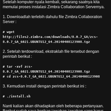
Setelah komputer nyala kembali, sekarang saatnya kita
memulai proses instalasi Zimbra Collaboration Servernya.
1. Downloadlah terlebih dahulu file Zimbra Collaboration
Server :
# wget
http://files2.zimbra.com/downloads/8.0.7_GA/zcs-
8.0.7_GA_6021.UBUNTU12_64.20140408123908.tgz
2. Setelah terdownload, ekstraklah file tersebut dengan
perintah berikut :
# tar -xvf zcs-
8.0.7_GA_6021.UBUNTU12_64.20140408123908.tgz
# cd zcs-8.0.7_GA_6021.UBUNTU12_64.20140408123908
3. Kemudian install dengan perintah berikut ini :
# ./install.sh
Nanti kalian akan dihadapkan oleh beberapa pertanyaan.
Berikut sudah saya berikan jawaban-jawaban yang harus