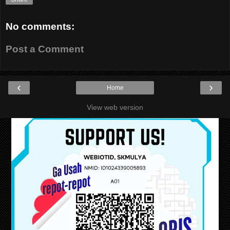
No comments:
Post a Comment
‹
›
Home
View web version