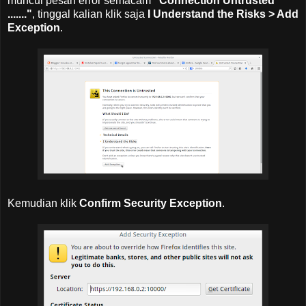
muncul pesan error semacam
"Connection Untrusted
......."
, tinggal kalian klik saja
I Understand the Risks > Add
Exception
.
Kemudian klik
Confirm Security Exception
.