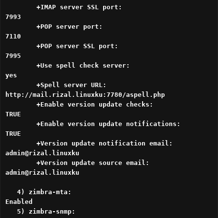
+IMAP server SSL port:
7993
+POP server port:
7110
+POP server SSL port:
7995
+Use spell check server:
yes
+Spell server URL:
http://mail.rizal.linuxku:7780/aspell.php
+Enable version update checks:
TRUE
+Enable version update notifications:
TRUE
+Version update notification email:
admin@rizal.linuxku
+Version update source email:
admin@rizal.linuxku
4) zimbra-mta:
Enabled
5) zimbra-snmp: