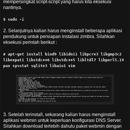
mempersingkat script-script yang harus kita eksekusi
nantinya.
$ sudo -i
2. Selanjutnya kalian harus menginstall beberapa aplikasi
pendukung untuk persiapan instalasi zimbra. Silahkan
eksekusi perintah berikut :
# apt-get install bind9 libidn11 libpcre3 libgmp3c2
libexpat1 libstdc++6 libstdc++5 libltdl7 libperl5.14
pax sysstat sqlite3 libaio1 vim
3. Setelah terinstall, sekarang kalian harus menginstall
aplikasi webmin untuk keperluan konfigurasi DNS Server.
Silahkan download terlebih dahulu paket webmin dengan