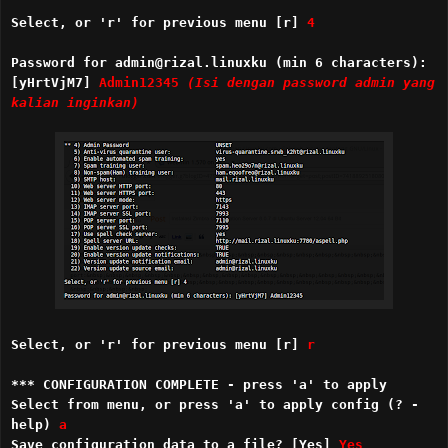
Select, or 'r' for previous menu [r]
4
Password for admin@rizal.linuxku (min 6 characters):
[yHrtVjM7]
Admin12345
(Isi dengan password admin yang
kalian inginkan)
Select, or 'r' for previous menu [r]
r
*** CONFIGURATION COMPLETE - press 'a' to apply
Select from menu, or press 'a' to apply config (? -
help)
a
Save configuration data to a file? [Yes]
Yes