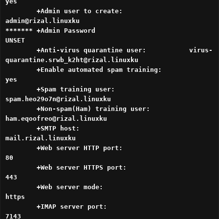
yes
+Admin user to create:
admin@rizal.linuxku
******* +Admin Password
UNSET
+Anti-virus quarantine user: virus-
quarantine.srwb_k2ht@rizal.linuxku
+Enable automated spam training:
yes
+Spam training user:
spam.heo29o7n@rizal.linuxku
+Non-spam(Ham) training user:
ham.eqoofreo@rizal.linuxku
+SMTP host:
mail.rizal.linuxku
+Web server HTTP port:
80
+Web server HTTPS port:
443
+Web server mode:
https
+IMAP server port:
7143