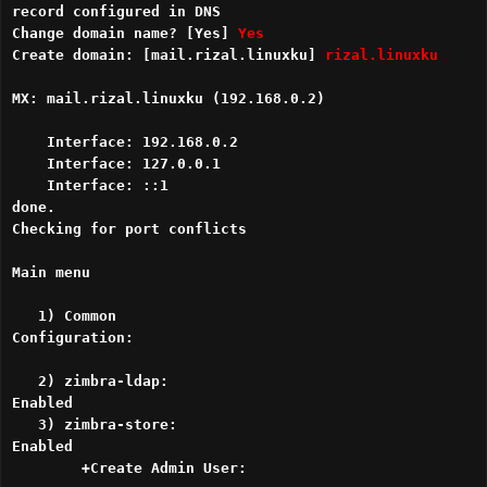
record configured in DNS
Change domain name? [Yes]
Yes
Create domain: [mail.rizal.linuxku]
rizal.linuxku
MX: mail.rizal.linuxku (192.168.0.2)
Interface: 192.168.0.2
Interface: 127.0.0.1
Interface: ::1
done.
Checking for port conflicts
Main menu
1) Common
Configuration:
2) zimbra-ldap:
Enabled
3) zimbra-store:
Enabled
+Create Admin User: