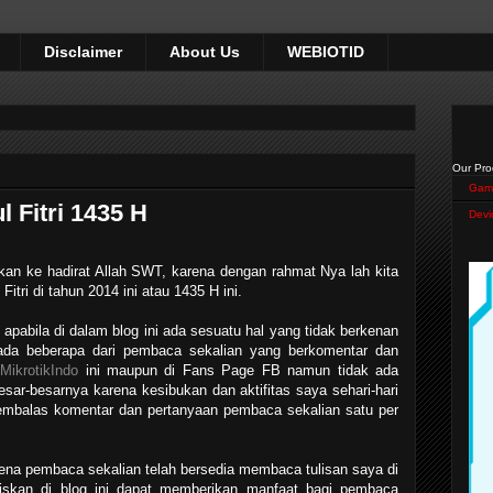
Disclaimer
About Us
WEBIOTID
Our Pro
Gam
l Fitri 1435 H
Devi
tkan ke hadirat Allah SWT, karena dengan rahmat Nya lah kita
itri di tahun 2014 ini atau 1435 H ini.
f apabila di dalam blog ini ada sesuatu hal yang tidak berkenan
ada beberapa dari pembaca sekalian yang berkomentar dan
g
MikrotikIndo
ini maupun di Fans Page FB namun tidak ada
ar-besarnya karena kesibukan dan aktifitas saya sehari-hari
embalas komentar dan pertanyaan pembaca sekalian satu per
ena pembaca sekalian telah bersedia membaca tulisan saya di
iskan di blog ini dapat memberikan manfaat bagi pembaca