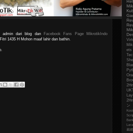
Rel
Mik
Ku
Ga
Re
Re
Mik
 admin dari blog dan
Facebook Fans Page MikrotikIndo
De
itri 1435 H Mohon maaf lahir dan bathin.
Virt
Mik
b.
ets
Tec
She
Bla
Pyt
Ora
Bro
2H
UK
Lay
2H
ン
Kost
Scri
Ban
Lara
裁縫