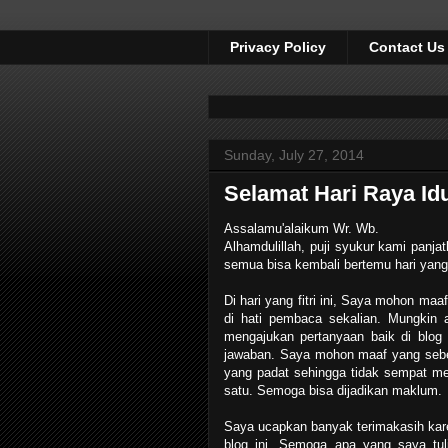
Privacy Policy
Contact Us
Sunday, July 27, 2014
Selamat Hari Raya Idu
Assalamu'alaikum Wr. Wb.
Alhamdulillah, puji syukur kami panja
semua bisa kembali bertemu hari yang F
Di hari yang fitri ini, Saya mohon maa
di hati pembaca sekalian. Mungkin 
mengajukan pertanyaan baik di blo
jawaban. Saya mohon maaf yang sebes
yang padat sehingga tidak sempat m
satu. Semoga bisa dijadikan maklum.
Saya ucapkan banyak terimakasih kar
blog ini. Semoga apa yang saya tul