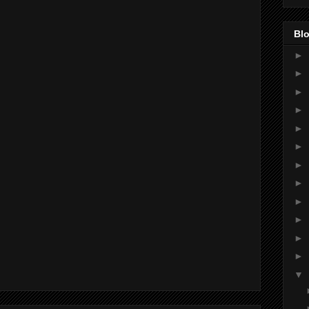
Blo
►
►
►
►
►
►
►
►
►
►
►
►
▼