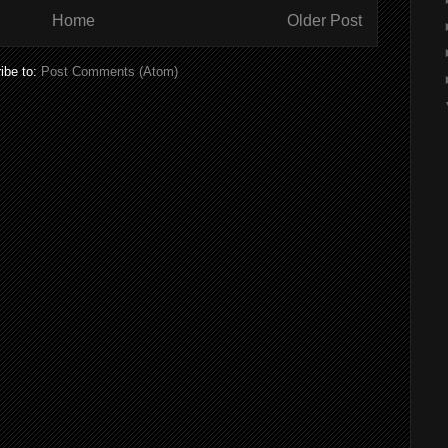
Home
Older Post
ibe to:
Post Comments (Atom)