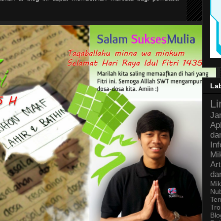
La
Li
Ja
Ap
da
In
Mi
Art
da
Mik
Nu
Ter
Tro
Bl