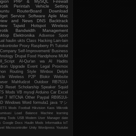
igion
PHP & MySQL
Firewall
rotik
Perintah
Vehicle
Setting
buntu
RouterBoard
Download
dget
Service
Software
Aple Mac
view and News
DNS
Backtrack
view
Tajwid
Hotspot
Wireless
rotik
Bandwidth Management
sktop
Elektronika
Adsense
Sport
ual
haulin
ukts
Class
Hacking
Lain-lain
rokontroler
Proxy
Raspberry Pi
Tutorial
Company
Self-Improvement/ Business
hnology
Drupal
Food
Handphone
MUM
ll_Script
Al-Qur'an wa Al Hadits
nkon
Upgrade
Event
Legal
Proxmox
hon
Routing
Style
Winbox
Delphi
cle
Wireless P2P
Blokir Website
wser
Mahfudzot
Outdoor
RB751U-
nD
Reset
Scholarship
Speaker
Squid
TS Mods
VB
mysql
Arduino
Car
Excel
er 7
MTCNA
Other
Paypal
RB951Ui-
nD
Windows
Word
formula1
java
マシ
ETS Mods
Football
Hikvision
Kaos Mikrotik
umisasi
Load Balance
Machine learning
pting
Tools
USB Modem
User Manager
date
k
Google Docs
Haulin Mods
Informatika
IoT
vel
Microcontroller
Unity
Wordpress
Youtube