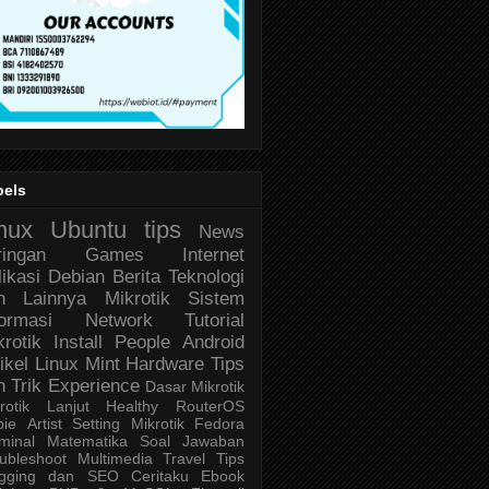
bels
nux
Ubuntu
tips
News
ringan
Games
Internet
likasi
Debian
Berita Teknologi
n Lainnya
Mikrotik
Sistem
formasi
Network
Tutorial
krotik
Install
People
Android
ikel
Linux Mint
Hardware
Tips
n Trik
Experience
Dasar Mikrotik
rotik Lanjut
Healthy
RouterOS
bie
Artist
Setting Mikrotik
Fedora
minal
Matematika
Soal Jawaban
ubleshoot
Multimedia
Travel
Tips
ogging dan SEO
Ceritaku
Ebook