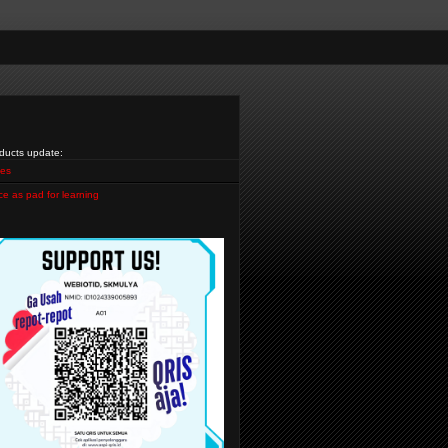
ducts update:
es
ce as pad for learning