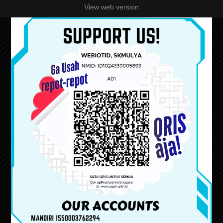
View web version