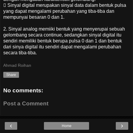
 Sinyal digital merupakan sinyal data dalam bentuk pulsa
yang dapat mengalami perubahan yang tiba-tiba dan
mempunyai besaran 0 dan 1.
2. Sinyal analog memiiki bentuk yang menyerupai sebuah
gelombang secara continue, sedangkan sinyal digital itu
sendiri memiliki bentuk berupa pulsa 0 dan 1 dan bentuk
dari sinya digital itu sendiri dapat mengalami perubahan
secara tiba-tiba.
Ahmad Roihan
Share
No comments:
Post a Comment
‹
›
Home