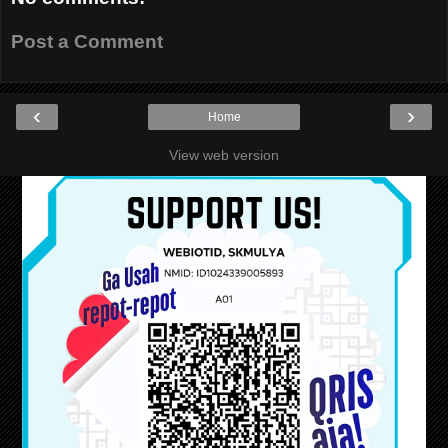
Post a Comment
‹
›
Home
View web version