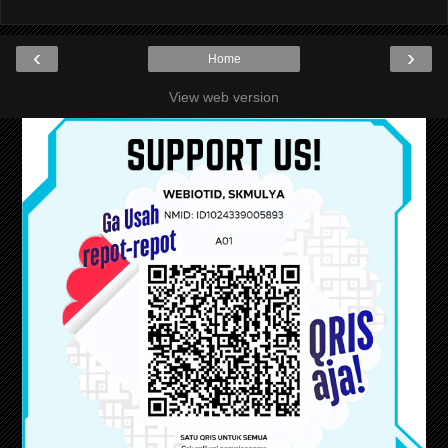
‹
›
Home
View web version