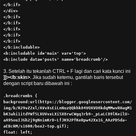
</b:if>
</div>
</b:if>
</b:if>
</b:if>
</b:if>
</b:if>
</b:includable>
<b:includable id='main' var='top'>
<b:include data='posts' name='breadcrumb'/>
3. Setelah itu tekanlah CTRL + F lagi dan cari kata kunci ini
]]></b:skin>
. Jika sudah ketemu, gantilah baris tersebut
dengan script baru dibawah ini :
.breadcrumbs {
background:url(https://blogger.googleusercontent.com/
img/b/R29vZ2xl/AVvXsEiLnNuzQQkhk84VOXVO8kdqMMwvRHagM1
bK3ahi1itdYWf5LXUVvxLXi5X8rwCWgq3rb9-_pLaLC89lKeilU-
aA9SouIJGh2j9gNnimKrD-LfJK92PfKeRpw42Xx1G_AAzPD5da-
aEBcRM/s1600/box2-top.gif);
float: left;