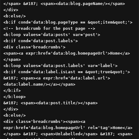
</span> &#187; <span><data:blog.pageName/></span>
</div>
<b:else/>
<b:if cond='data:blog.pageType == &quot;item&quot;'>
<!-- breadcrumb for the post page -->
<b:loop values='data:posts' var='post'>
<b:if cond='data:post.labels'>
<div class='breadcrumbs'>
<span><a expr:href='data:blog.homepageUrl'>Home</a>
</span>
<b:loop values='data:post.labels' var='label'>
<b:if cond='data:label.isLast == &quot;true&quot;'>
&#187; <span><a expr:href='data:label.url'>
<data:label.name/></a></span>
</b:if>
</b:loop>
&#187; <span><data:post.title/></span>
</div>
<b:else/>
<div class='breadcrumbs'><span><a
expr:href='data:blog.homepageUrl' rel='tag'>Home</a>
</span> &#187; <span>Unlabelled</span> &#187; <span>