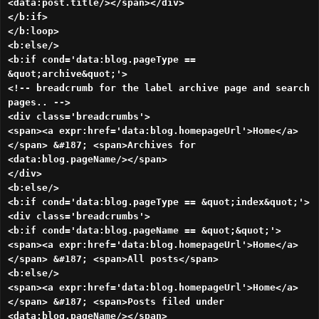
<data:post.title/></span></div>
</b:if>
</b:loop>
<b:else/>
<b:if cond='data:blog.pageType ==
&quot;archive&quot;'>
<!-- breadcrumb for the label archive page and search
pages.. -->
<div class='breadcrumbs'>
<span><a expr:href='data:blog.homepageUrl'>Home</a>
</span> &#187; <span>Archives for
<data:blog.pageName/></span>
</div>
<b:else/>
<b:if cond='data:blog.pageType == &quot;index&quot;'>
<div class='breadcrumbs'>
<b:if cond='data:blog.pageName == &quot;&quot;'>
<span><a expr:href='data:blog.homepageUrl'>Home</a>
</span> &#187; <span>All posts</span>
<b:else/>
<span><a expr:href='data:blog.homepageUrl'>Home</a>
</span> &#187; <span>Posts filed under
<data:blog.pageName/></span>