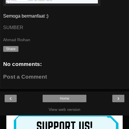
Semoga bermanfaat :)
SUMBER
Ahmad Roihan
Share
No comments:
Post a Comment
‹
›
Home
View web version