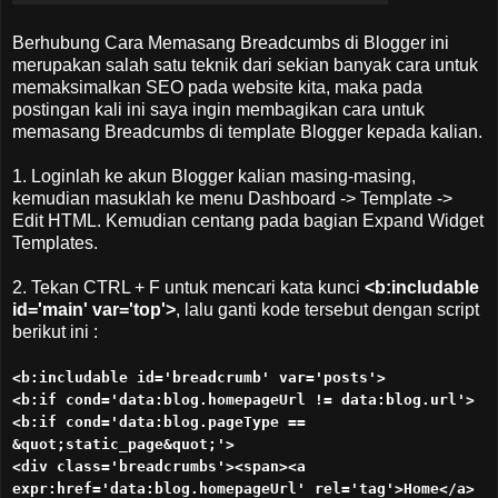
Berhubung Cara Memasang Breadcumbs di Blogger ini
merupakan salah satu teknik dari sekian banyak cara untuk
memaksimalkan SEO pada website kita, maka pada
postingan kali ini saya ingin membagikan cara untuk
memasang Breadcumbs di template Blogger kepada kalian.
1. Loginlah ke akun Blogger kalian masing-masing,
kemudian masuklah ke menu Dashboard -> Template ->
Edit HTML. Kemudian centang pada bagian Expand Widget
Templates.
2. Tekan CTRL + F untuk mencari kata kunci
<b:includable
id='main' var='top'>
, lalu ganti kode tersebut dengan script
berikut ini :
<b:includable id='breadcrumb' var='posts'>
<b:if cond='data:blog.homepageUrl != data:blog.url'>
<b:if cond='data:blog.pageType ==
&quot;static_page&quot;'>
<div class='breadcrumbs'><span><a
expr:href='data:blog.homepageUrl' rel='tag'>Home</a>