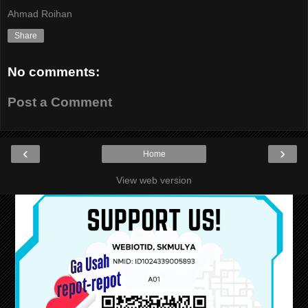
Ahmad Roihan
Share
No comments:
Post a Comment
‹
›
Home
View web version