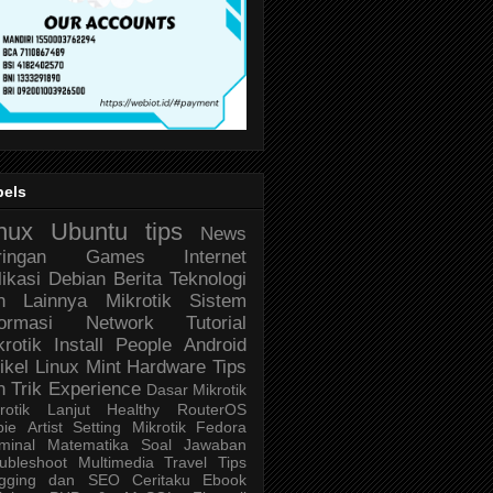
bels
nux
Ubuntu
tips
News
ringan
Games
Internet
likasi
Debian
Berita Teknologi
n Lainnya
Mikrotik
Sistem
formasi
Network
Tutorial
krotik
Install
People
Android
ikel
Linux Mint
Hardware
Tips
n Trik
Experience
Dasar Mikrotik
rotik Lanjut
Healthy
RouterOS
bie
Artist
Setting Mikrotik
Fedora
minal
Matematika
Soal Jawaban
ubleshoot
Multimedia
Travel
Tips
ogging dan SEO
Ceritaku
Ebook