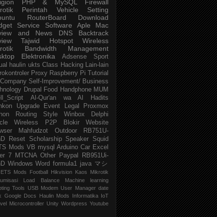
igion
PHP & MySQL
Firewall
rotik
Perintah
Vehicle
Setting
buntu
RouterBoard
Download
dget
Service
Software
Aple Mac
view and News
DNS
Backtrack
view
Tajwid
Hotspot
Wireless
rotik
Bandwidth Management
sktop
Elektronika
Adsense
Sport
ual
haulin
ukts
Class
Hacking
Lain-lain
rokontroler
Proxy
Raspberry Pi
Tutorial
Company
Self-Improvement/ Business
hnology
Drupal
Food
Handphone
MUM
ll_Script
Al-Qur'an wa Al Hadits
nkon
Upgrade
Event
Legal
Proxmox
hon
Routing
Style
Winbox
Delphi
cle
Wireless P2P
Blokir Website
wser
Mahfudzot
Outdoor
RB751U-
nD
Reset
Scholarship
Speaker
Squid
TS Mods
VB
mysql
Arduino
Car
Excel
er 7
MTCNA
Other
Paypal
RB951Ui-
nD
Windows
Word
formula1
java
マシ
ETS Mods
Football
Hikvision
Kaos Mikrotik
umisasi
Load Balance
Machine learning
pting
Tools
USB Modem
User Manager
date
k
Google Docs
Haulin Mods
Informatika
IoT
vel
Microcontroller
Unity
Wordpress
Youtube