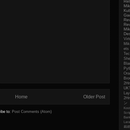
Rel
Mik
Ku
Ga
Re
Re
Mik
De
Virt
Mik
ets
Tec
She
Bla
Pyt
Ora
Bro
2H
UK
Lay
Home
Older Post
2H
ン
Kost
ibe to:
Post Comments (Atom)
Scri
Ban
Lara
裁縫