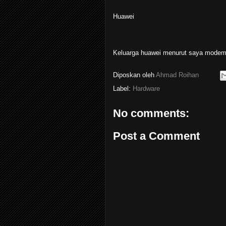
Huawei
Keluarga huawei menurut saya modem p
Diposkan oleh
Ahmad Roihan
Label:
Hardware
No comments:
Post a Comment