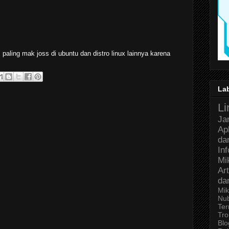
aling mak joss di ubuntu dan distro linux lainnya karena
La
Li
Ja
Ap
da
In
Mi
Art
da
Mik
Nu
Ter
Tro
Bl