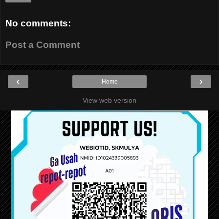
No comments:
Post a Comment
‹
›
Home
View web version