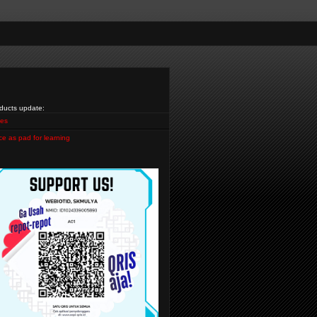
ducts update:
es
ce as pad for learning