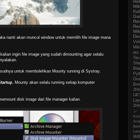
Rel
Mik
Ku
Ga
Re
Re
Mik
De
aka nanti akan muncul window untuk memilih file image mana
Virt
Mik
ets
 kalian ingin file image yang sudah dimounting agar selalu
Tec
inyalakan.
She
Bla
sudnya untuk membolehkan Mounty running di Systray.
Pyt
Ora
Startup
, Mounty akan selalu running setiap komputer
Bro
2H
UK
emount disk image dari file manager kalian.
Lay
2H
ン
Kost
Scri
Ban
Lara
裁縫