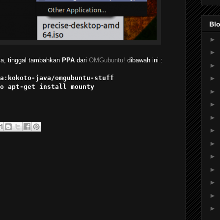
Blo
►
►
nya, tinggal tambahkan
PPA
dari
OMGubuntu!
dibawah ini :
►
a:kokoto-java/omgubuntu-stuff
►
o apt-get install mounty
►
►
►
►
►
►
►
►
►
►