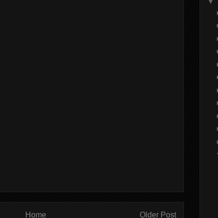
▼
Home
Older Post