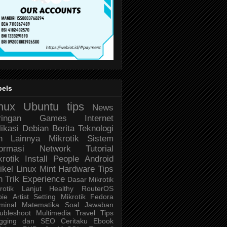
bels
nux
Ubuntu
tips
News
ringan
Games
Internet
likasi
Debian
Berita Teknologi
n Lainnya
Mikrotik
Sistem
formasi
Network
Tutorial
krotik
Install
People
Android
ikel
Linux Mint
Hardware
Tips
n Trik
Experience
Dasar Mikrotik
rotik Lanjut
Healthy
RouterOS
bie
Artist
Setting Mikrotik
Fedora
minal
Matematika
Soal Jawaban
ubleshoot
Multimedia
Travel
Tips
ogging dan SEO
Ceritaku
Ebook