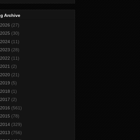
g Archive
2026
(27)
2025
(30)
2024
(11)
2023
(28)
2022
(11)
2021
(2)
2020
(21)
2019
(5)
2018
(1)
2017
(2)
2016
(561)
2015
(78)
2014
(329)
2013
(756)