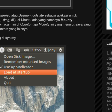
oweriso
atau
Daemon tools lite
sebagai aplikasi untuk
g, .dmg,
dll), di Ubuntu ada yang namanya
Mounty
.
semacam ini di
Ubuntu
, tapi
Mounty
ini yang menurut saya yang
ntara yang lainnya.
g di
systray
.
La
Li
Ja
Ap
da
In
Mi
Art
da
Mik
Nu
Ter
Tro
Bl