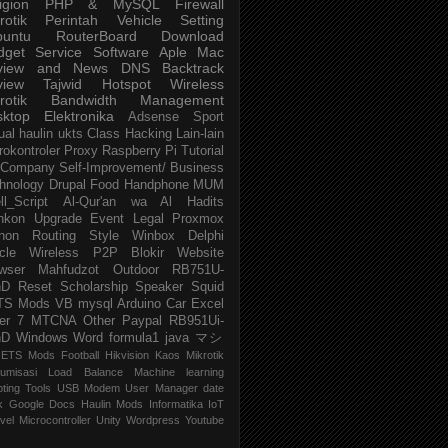
igion
PHP & MySQL
Firewall
rotik
Perintah
Vehicle
Setting
buntu
RouterBoard
Download
dget
Service
Software
Aple Mac
view and News
DNS
Backtrack
view
Tajwid
Hotspot
Wireless
rotik
Bandwidth Management
sktop
Elektronika
Adsense
Sport
ual
haulin
ukts
Class
Hacking
Lain-lain
rokontroler
Proxy
Raspberry Pi
Tutorial
Company
Self-Improvement/ Business
hnology
Drupal
Food
Handphone
MUM
ll_Script
Al-Qur'an wa Al Hadits
nkon
Upgrade
Event
Legal
Proxmox
hon
Routing
Style
Winbox
Delphi
cle
Wireless P2P
Blokir Website
wser
Mahfudzot
Outdoor
RB751U-
nD
Reset
Scholarship
Speaker
Squid
TS Mods
VB
mysql
Arduino
Car
Excel
er 7
MTCNA
Other
Paypal
RB951Ui-
nD
Windows
Word
formula1
java
マシ
ETS Mods
Football
Hikvision
Kaos Mikrotik
umisasi
Load Balance
Machine learning
pting
Tools
USB Modem
User Manager
date
k
Google Docs
Haulin Mods
Informatika
IoT
vel
Microcontroller
Unity
Wordpress
Youtube