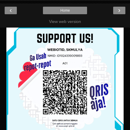
‹
›
Home
View web version