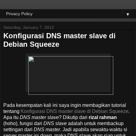
▼
Saturday, January 7, 2012
Konfigurasi DNS master slave di
Debian Squeeze
Pada kesempatan kali ini saya ingin membagikan tutorial
tentang
Konfigurasi DNS master slave di Debian Squeeze
.
Apa itu
DNS master slave
? Dikutip dari
rizal rahman
(hoho), fungsi dari
DNS slave
adalah untuk membackup
settingan dari
DNS master
. Jadi apabila sewaktu-waktu si
server master ini
down
, maka DNS slave akan siap untuk