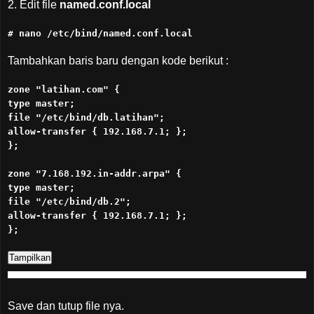
2. Edit file
named.conf.local
# nano /etc/bind/named.conf.local
Tambahkan baris baru dengan kode berikut :
zone "latihan.com" {
type master;
file "/etc/bind/db.latihan";
allow-transfer { 192.168.7.1; };
};
zone "7.168.192.in-addr.arpa" {
type master;
file "/etc/bind/db.2";
allow-transfer { 192.168.7.1; };
};
Save dan tutup file nya.