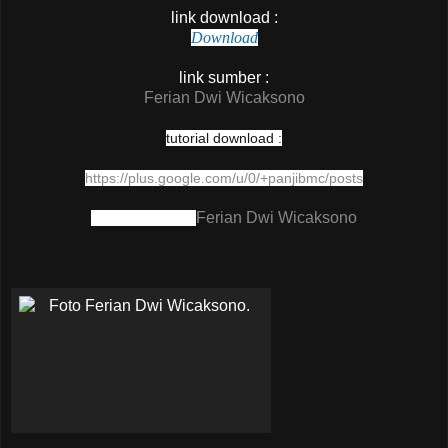
link download :
Download
link sumber :
Ferian Dwi Wicaksono
tutorial download :
https://plus.google.com/u/0/+panjibmc/posts
Ferian Dwi Wicaksono
screen shoot by