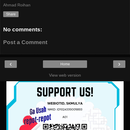
Ahmad Roihan
Share
No comments:
Post a Comment
‹
›
Home
View web version