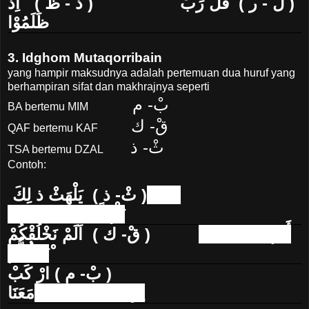
( لْ - ر ) قُلْ رَبِّ ( ذْ - ظ ) اِذْ
ظَلَمُوْا
3. Idghom Mutaqorribain
yang hampir maksudnya adalah pertemuan dua huruf yang
berhampiran sifat dan makhrajnya seperti
بْ- م
BA bertemu MIM
قْ- ك
QAF bertemu KAF
ثْ- ذ
TSA bertemu DZAL
Contoh:
( ثْ- ذ ) يَلْهَثْ ذ لِكَ
dibaca
يَلْهَذَّلِكَ
( قْ- ك ) اَلَمْ نَخْلُقْكُمْ
dibaca
أَلمَ
ْنَخْلُكُّمْ
( بْ- م ) ارْ كَبْ
مَعَنَا
dibaca
اِرْكَمَّعَنَا