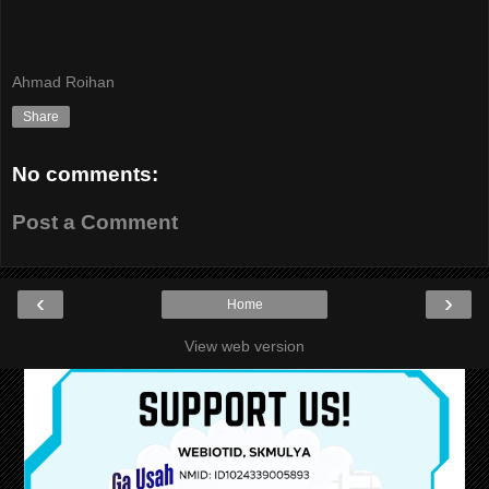
Ahmad Roihan
Share
No comments:
Post a Comment
‹
›
Home
View web version