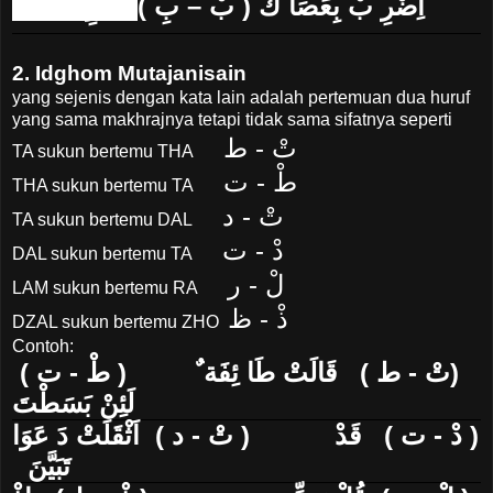
اِضْرِ بْ بِعَصَا كَ ( بْ – بِ )
اِضْرِبِّعَصَاكَ
2. Idghom Mutajanisain
yang sejenis dengan kata lain adalah pertemuan dua huruf
yang sama makhrajnya tetapi tidak sama sifatnya seperti
تْ - ط
TA sukun bertemu THA
طْ - ت
THA sukun bertemu TA
تْ - د
TA sukun bertemu DAL
دْ - ت
DAL sukun bertemu TA
لْ - ر
LAM sukun bertemu RA
ذْ - ظ
DZAL sukun bertemu ZHO
Contoh:
(تْ - ط ) قَالَتْ طَا ئِفَة ٌ ( طْ - ت )
لَئِنْ بَسَطْتَ
( دْ - ت ) قَدْ
( تْ - د ) اَثْقَلَتْ دَ عَوَا
تَبَيَّنَ