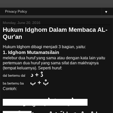
▼
Monday, June 20, 2016
Hukum Idghom Dalam Membaca AL-
Qur'an
Hukum Idghom dibagi menjadi 3 bagian, yaitu:
1. Idghom Mutamatsilain
melebur dua huruf yang sama atau dengan kata lain yaitu
pertemuan dua huruf yang sama sifat dan makhrajnya
(tempat keluarnya). Seperti huruf:
دْ + د
dal bertemu dal
بْ + ب
ba bertemu ba
Contoh:
قَدْ دَخَلُوْا = قَدَّخَلُوْا
اِضْرِبْ بِعَصَاكَ =