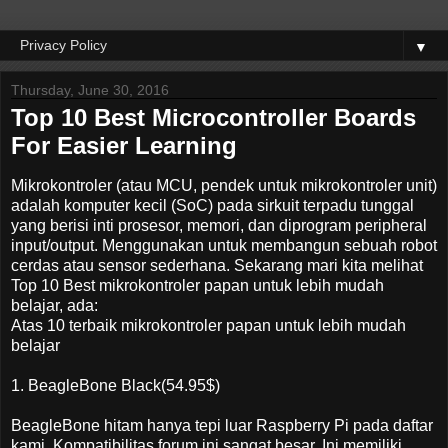
▼
Thursday, June 30, 2016
Top 10 Best Microcontroller Boards
For Easier Learning
Mikrokontroler (atau MCU, pendek untuk mikrokontroler unit)
adalah komputer kecil (SoC) pada sirkuit terpadu tunggal
yang berisi inti prosesor, memori, dan diprogram peripheral
input/output. Menggunakan untuk membangun sebuah robot
cerdas atau sensor sederhana. Sekarang mari kita melihat
Top 10 Best mikrokontroler papan untuk lebih mudah
belajar, ada:
Atas 10 terbaik mikrokontroler papan untuk lebih mudah
belajar
1. BeagleBone Black(54.95$)
BeagleBone hitam hanya tepi luar Raspberry Pi pada daftar
kami. Kompatibilitas forum ini sangat besar. Ini memiliki