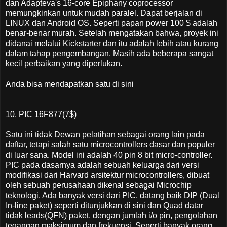
dan Adapteva's 16-core Epiphany coprocessor
memungkinkan untuk mudah paralel. Dapat berjalan di
LINUX dan Android OS. Seperti papan power 100 $ adalah
benar-benar murah. Setelah mengatakan bahwa, proyek ini
didanai melalui Kickstarter dan itu adalah lebih atau kurang
dalam tahap pengembangan. Masih ada beberapa sangat
kecil perbaikan yang diperlukan.
Anda bisa mendapatkan satu di sini
10. PIC 16F877(7$)
Satu ini tidak Dewan pelatihan sebagai orang lain pada
daftar, tetapi salah satu microcontrollers dasar dan populer
di luar sana. Model ini adalah 40 pin 8 bit micro-controller.
PIC pada dasarnya adalah sebuah keluarga dari versi
modifikasi dari Harvard arsitektur microcontrollers, dibuat
oleh sebuah perusahaan dikenal sebagai Microchip
teknologi. Ada banyak versi dari PIC, datang baik DIP (Dual
In-line paket) seperti ditunjukkan di sini dan Quad datar
tidak leads(QFN) paket, dengan jumlah i/o pin, pengolahan
tegangan maksimum dan frekuensi. Seperti banyak orang