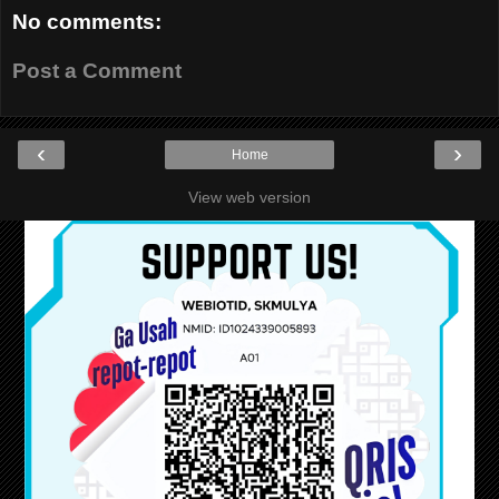
No comments:
Post a Comment
‹
›
Home
View web version