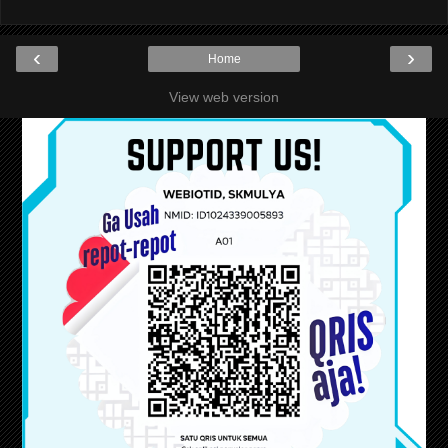
‹
›
Home
View web version