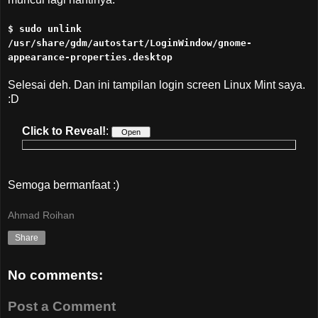
$ sudo unlink
/usr/share/gdm/autostart/LoginWindow/gnome-
appearance-properties.desktop
Selesai deh. Dan ini tampilan login screen Linux Mint saya.
:D
Click to Reveal!
:
Semoga bermanfaat :)
Ahmad Roihan
Share
No comments:
Post a Comment