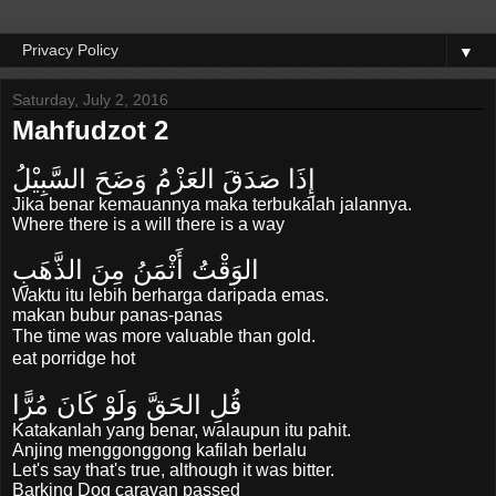
▼
Saturday, July 2, 2016
Mahfudzot 2
إِذَا صَدَقَ العَزْمُ وَضَحَ السَّبِيْلُ
Jika benar kemauannya maka terbukalah jalannya.
Where there is a will there is a way
الوَقْتُ أَثْمَنُ مِنَ الذَّهَبِ
Waktu itu lebih berharga daripada emas.
makan
bubur panas-panas
The time was
more valuable than
gold.
eat porridge
hot
قُلِ الحَقَّ وَلَوْ كَانَ
مُرًّا
Katakanlah yang benar, walaupun itu pahit.
Anjing menggonggong kafilah berlalu
Let's say
that
's true,
although it was
bitter.
Barking Dog
caravan
passed