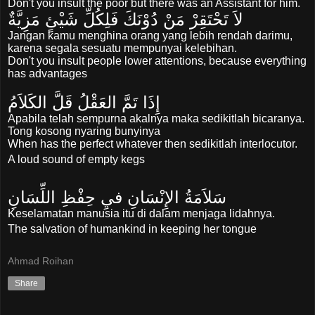
Don't
you
insult
the poor
but
there was
an Assistant
for him
.
لاَ تَحْتَقِرْ مَنْ دُوْنَكَ فَلِكُلِّ شَيْئٍ مَزِيَّةٌ
Jangan kamu menghina orang yang lebih rendah darimu,
karena segala sesuatu mempunyai kelebihan.
Don't you
insult
people
lower
attentions
,
because everything
has
advantages
إِذَا تَمَّ العَقْلُ قَلَّ الكَلاَمُ
Apabila telah sempurna akalnya maka sedikitlah bicaranya.
Tong kosong nyaring bunyinya
When
has
the perfect
whatever
then
sedikitlah
interlocutor
.
A loud
sound
of empty
kegs
سَلاَمَةُ الإِنْسَانِ فيِ حِفْظِ اللِّسَانِ
Keselamatan manusia itu di dalam menjaga lidahnya.
The salvation of humankind
in
keeping
her tongue
Ahmad Roihan
Share