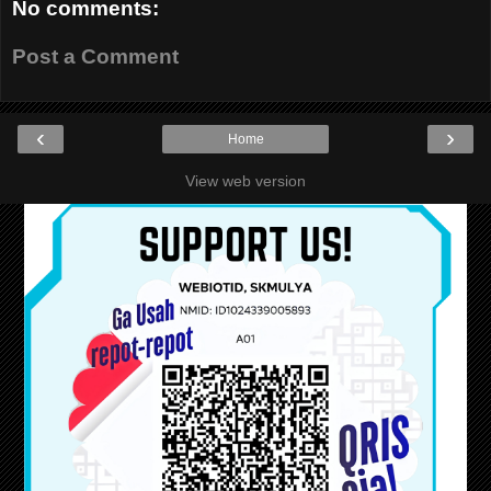
No comments:
Post a Comment
‹
›
Home
View web version