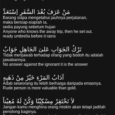
مَنْ عَرَفَ بُعْدَ السَّفَرِ اِسْتَعَدَّ
Barang siapa mengetahui jauhnya perjalanan,
maka bersiap-siaplah ia.
sedia payung sebelum hujan
Anyone who
knows the
away
trip
, then
he
set out
.
ready
umbrella
before
it rains
تَرْكُ الجَوَابِ عَلىَ الجَاهِلِ جَوَابٌ
Tidak menjawab terhadap orang yang bodoh itu adalah
jawabannya.
No
answer
against
the ignorant
it
is the answer
آدَابُ المَرْءِ خَيْرٌ مِنْ ذَهَبِهِ
Adab seseorang itu lebih berharga daripada emasnya.
Rude
person is
more valuable than
gold
.
لاَ تَحْتَقِرْ مِسْكِيْنًا وَكُنْ لَهُ مُعِيْناً
Jangan kamu menghina orang miskin akan tetapi jadilah
penolong baginya.